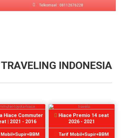
Telkomsel : 08112676228
 TRAVELING INDONESIA
a Hiace Commuter
Hiace Premio 14 seat
at | 2021 - 2016
2026 - 2021
f Mobil+Supir+BBM
Tarif Mobil+Supir+BBM