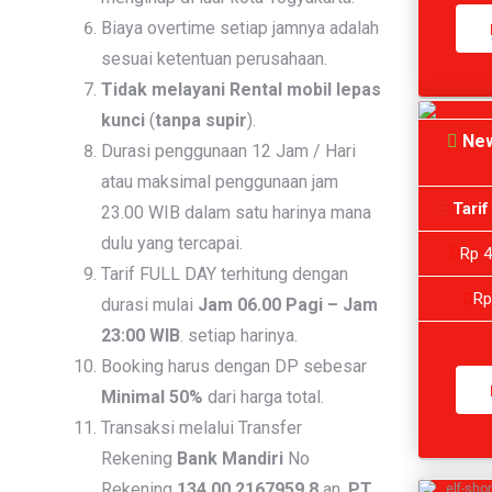
Biaya overtime setiap jamnya adalah
sesuai ketentuan perusahaan.
Tidak melayani Rental mobil lepas
kunci
(
tanpa supir
).
New
Durasi penggunaan 12 Jam / Hari
atau maksimal penggunaan jam
Tarif
23.00 WIB dalam satu harinya mana
dulu yang tercapai.
Rp 4
Tarif FULL DAY terhitung dengan
Rp
durasi mulai
Jam 06.00 Pagi – Jam
23:00 WIB
. setiap harinya.
Booking harus dengan DP sebesar
Minimal 50%
dari harga total.
Transaksi melalui Transfer
Rekening
Bank Mandiri
No
Rekening
134.00.2167959.8
an.
PT.