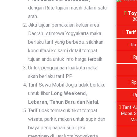
dengan Rute tujuan masih dalam satu
Toy
arah.
2
Jika tujuan pemakaian keluar area
Tarif
Daerah Istimewa Yogyakarta maka
berlaku tarif yang berbeda, silahkan
Rp 
konsultasi ke kami detail tempat
Rp
tujuan anda untuk info harga terbaik.
Untuk penggunaan luarkota maka
akan berlaku tarif PP.
Rp
Tarif Sewa Mobil Jogja tidak berlaku
untuk libur
Long Weekend,
Rp
Lebaran, Tahun Baru dan Natal
.
Tarif A
Tarif tidak termasuk tiket tempat
Mobil, S
wisata, parkir, makan untuk supir dan
Ma
biaya penginapan supir jika
menginap di luar kota Yogyakarta.