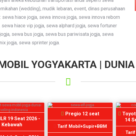
ayani aneka kebutuhan transportasi anda seperti sewa
ernikahan (wedding), mudik lebaran, event, dinas perusahaan
 sewa hiace jogja, sewa innova jogja, sewa innova reborn
, sewa hiace vip jogja, sewa alphard jogja, sewa fortuner
g jogja, sewa bus jogja, sewa bus pariwisata jogja, sewa
ix jogja, sewa sprinter jogja.
OBIL YOGYAKARTA | DUNIA
Pregio 12 seat
Toyot
LR 19 Seat 2026 -
14 Se
Kebawah
Tarif Mobil+Supir+BBM
Tari