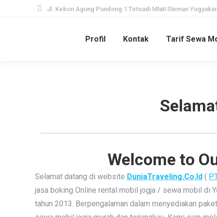
Jl. Kebon Agung Pundong 1 Tirtoadi Mlati Sleman Yogyakar
Profil
Kontak
Tarif Sewa Mo
Selamat
Welcome to Our
Selamat datang di website
DuniaTraveling.Co.Id
(
PT
jasa boking Online rental mobil jogja / sewa mobil di Y
tahun 2013. Berpengalaman dalam menyediakan paket w