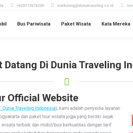
ta
+628112676228
marketing@duniatraveling.co.id
Sen
bil
Bus Pariwisata
Paket Wisata
Kata Mereka
 Datang Di Dunia Traveling I
 Official Website
. Dunia Traveling Indonesia
), kami adalah penyedia layanan
ogyakarta dan paket tour wisata jogja yang berdiri sejak
isata terbaik dan mobil/bus berkualitas dengan tarif