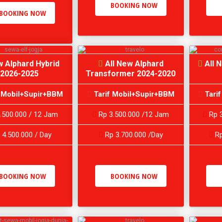
BOOKING NOW
BOOKING NOW
 Alphard Hybrid
All New Alphard
All 
2026-2025
Transformer 2024-2020
 Mobil+Supir+BBM
Tarif Mobil+Supir+BBM
Tari
.500.000 / 12 Jam
Rp 3.500.000 /12 Jam
Rp 3
 4.500.000 / Day
Rp 3.700.000 /Day
Rp
BOOKING NOW
BOOKING NOW