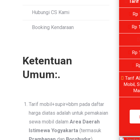
Tarif
Hubungi CS Kami
Rp 
Rp 1
Booking Kendaraan
Rp 1
Ketentuan
Rp
Umum:.
Tarif A
Mobil, S
Ma
Tarif mobil+supir+bbm pada daftar
harga diatas adalah untuk pemakaian
sewa mobil dalam
Area Daerah
Istimewa Yogyakarta
(termasuk
Prambanan
dan
Borobudur
)