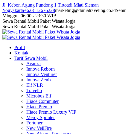
Skip
Jl. Kebon Agung Pundong 1 Tirtoadi Mlati Sleman
to
Yogyakarta
+628112676228
marketing@duniatraveling.co.id
Senin -
content
Minggu | 06:00 - 23:30 WIB
Facebook
Twitter
Instagram
YouTube
Sewa Rental Mobil Paket Wisata Jogja
page
page
page
page
Sewa Rental Mobil Paket Wisata Jogja
opens
opens
opens
opens
in
in
in
in
new
new
new
new
Profil
window
window
window
window
Kontak
Tarif Sewa Mobil
Avanza
Innova Reborn
Innova Venturer
Innova Zenix
Elf NLR
Travello
Microbus Elf
Hiace Commuter
Hiace Premio
Hiace Premio Luxury VIP
Mercy Sprinter
Fortuner
New VellFire
New Alpard Transformer