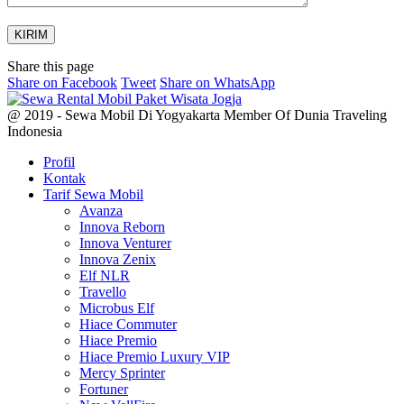
Share this page
Share
Share
Share
Share on Facebook
Tweet
Share on WhatsApp
on
on
on
Facebook
Twitter
WhatsApp
@ 2019 - Sewa Mobil Di Yogyakarta Member Of Dunia Traveling
Indonesia
Profil
Kontak
Tarif Sewa Mobil
Avanza
Innova Reborn
Innova Venturer
Innova Zenix
Elf NLR
Travello
Microbus Elf
Hiace Commuter
Hiace Premio
Hiace Premio Luxury VIP
Mercy Sprinter
Fortuner