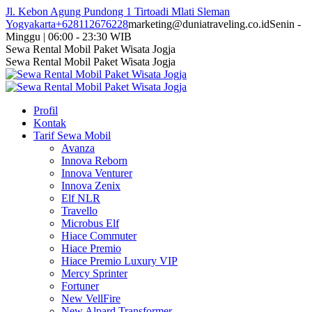
Skip
Jl. Kebon Agung Pundong 1 Tirtoadi Mlati Sleman
to
Yogyakarta
+628112676228
marketing@duniatraveling.co.id
Senin -
content
Minggu | 06:00 - 23:30 WIB
Facebook
Twitter
Instagram
YouTube
Sewa Rental Mobil Paket Wisata Jogja
page
page
page
page
Sewa Rental Mobil Paket Wisata Jogja
opens
opens
opens
opens
in
in
in
in
new
new
new
new
Profil
window
window
window
window
Kontak
Tarif Sewa Mobil
Avanza
Innova Reborn
Innova Venturer
Innova Zenix
Elf NLR
Travello
Microbus Elf
Hiace Commuter
Hiace Premio
Hiace Premio Luxury VIP
Mercy Sprinter
Fortuner
New VellFire
New Alpard Transformer