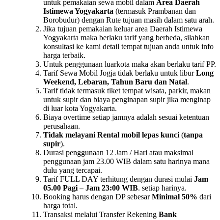
untuk pemakaian sewa mobil dalam
Area Daerah
Istimewa Yogyakarta
(termasuk Prambanan dan
Borobudur) dengan Rute tujuan masih dalam satu arah.
Jika tujuan pemakaian keluar area Daerah Istimewa
Yogyakarta maka berlaku tarif yang berbeda, silahkan
konsultasi ke kami detail tempat tujuan anda untuk info
harga terbaik.
Untuk penggunaan luarkota maka akan berlaku tarif PP.
Tarif Sewa Mobil Jogja tidak berlaku untuk libur
Long
Weekend, Lebaran, Tahun Baru dan Natal
.
Tarif tidak termasuk tiket tempat wisata, parkir, makan
untuk supir dan biaya penginapan supir jika menginap
di luar kota Yogyakarta.
Biaya overtime setiap jamnya adalah sesuai ketentuan
perusahaan.
Tidak melayani Rental mobil lepas kunci
(
tanpa
supir
).
Durasi penggunaan 12 Jam / Hari atau maksimal
penggunaan jam 23.00 WIB dalam satu harinya mana
dulu yang tercapai.
Tarif FULL DAY terhitung dengan durasi mulai
Jam
05.00 Pagi – Jam 23:00 WIB
. setiap harinya.
Booking harus dengan DP sebesar
Minimal 50%
dari
harga total.
Transaksi melalui Transfer Rekening
Bank