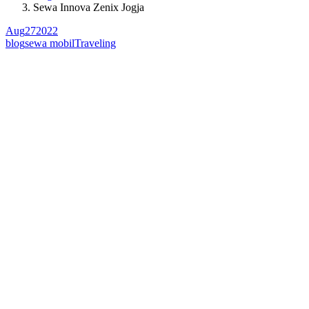
Sewa Innova Zenix Jogja
Aug
27
2022
blog
sewa mobil
Traveling