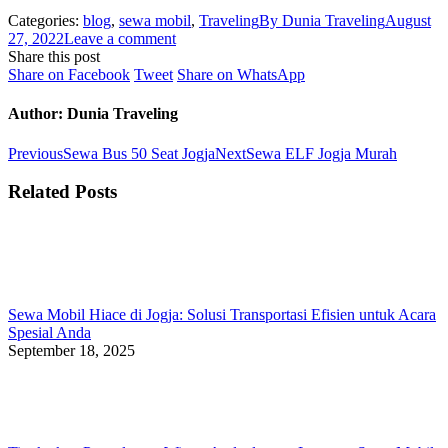
Categories:
blog
,
sewa mobil
,
Traveling
By
Dunia Traveling
August
27, 2022
Leave a comment
Share this post
Share
Share
Share
Share on Facebook
Tweet
Share on WhatsApp
on
on
on
Facebook
Twitter
WhatsApp
Author:
Dunia Traveling
Post
Previous
Next
Previous
Sewa Bus 50 Seat Jogja
Next
Sewa ELF Jogja Murah
post:
post:
navigation
Related Posts
Sewa Mobil Hiace di Jogja: Solusi Transportasi Efisien untuk Acara
Spesial Anda
September 18, 2025