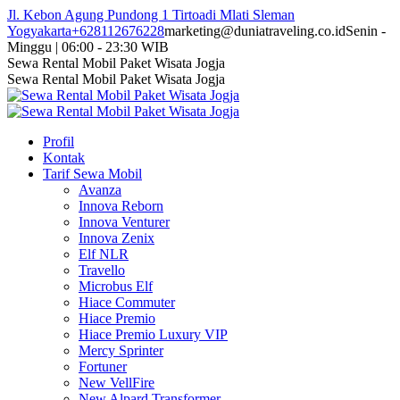
Skip
Jl. Kebon Agung Pundong 1 Tirtoadi Mlati Sleman
to
Yogyakarta
+628112676228
marketing@duniatraveling.co.id
Senin -
content
Minggu | 06:00 - 23:30 WIB
Facebook
Twitter
Instagram
YouTube
Sewa Rental Mobil Paket Wisata Jogja
page
page
page
page
Sewa Rental Mobil Paket Wisata Jogja
opens
opens
opens
opens
in
in
in
in
new
new
new
new
Profil
window
window
window
window
Kontak
Tarif Sewa Mobil
Avanza
Innova Reborn
Innova Venturer
Innova Zenix
Elf NLR
Travello
Microbus Elf
Hiace Commuter
Hiace Premio
Hiace Premio Luxury VIP
Mercy Sprinter
Fortuner
New VellFire
New Alpard Transformer