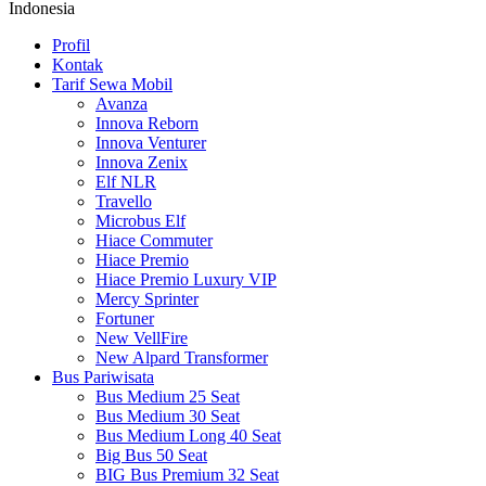
Indonesia
Profil
Kontak
Tarif Sewa Mobil
Avanza
Innova Reborn
Innova Venturer
Innova Zenix
Elf NLR
Travello
Microbus Elf
Hiace Commuter
Hiace Premio
Hiace Premio Luxury VIP
Mercy Sprinter
Fortuner
New VellFire
New Alpard Transformer
Bus Pariwisata
Bus Medium 25 Seat
Bus Medium 30 Seat
Bus Medium Long 40 Seat
Big Bus 50 Seat
BIG Bus Premium 32 Seat