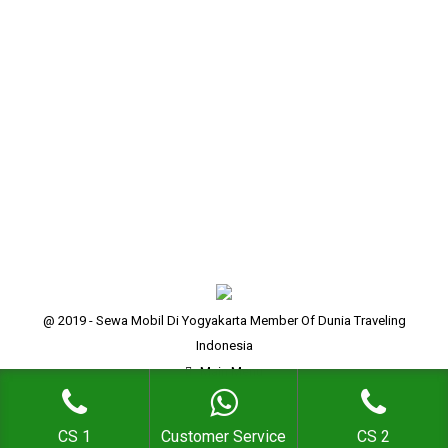
sudah pernah makan yang namanya pecel lele kan ?
ITU BIASA…lele bakar ? ITU BIASA… atau yang agak
unik lele di goreng tepung ? ITU BIASA…. di daerah
kampus ISI Yogyakarta, ada rumah makan kecil
yang menyediakan olahan ikan lele menjadi kuliner
yang sangat lezat bin pedas, yuk kita…
@ 2019 - Sewa Mobil Di Yogyakarta Member Of Dunia Traveling
Indonesia
Main Menu
CS 1
Customer Service
CS 2