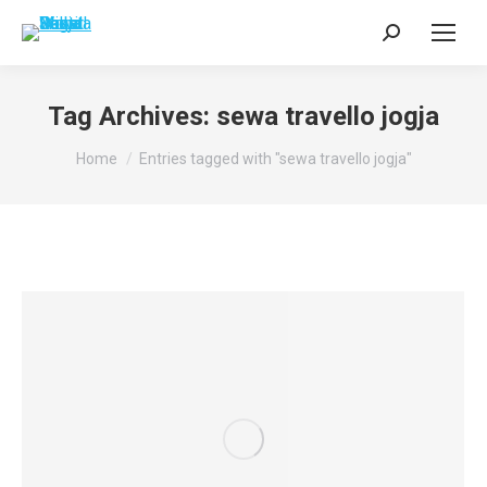
Search:
Tag Archives:
sewa travello jogja
You are here:
Home
Entries tagged with "sewa travello jogja"