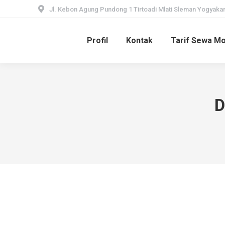
Jl. Kebon Agung Pundong 1 Tirtoadi Mlati Sleman Yogyakar
Profil
Kontak
Tarif Sewa Mo
D
Tips : Bertahan di Hutan jika Tersesat