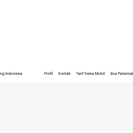
ve a comment
an lebat oleh pepohonan dan tumbuhan lainnya. Kawasan-kawasa
on dioksida (carbon dioxide sink), habitat hewan, modulator arus
ing penting. Pokoknya hutan itu yang lebat…
ing Indonesia
Profil
Kontak
Tarif Sewa Mobil
Bus Pariwisa