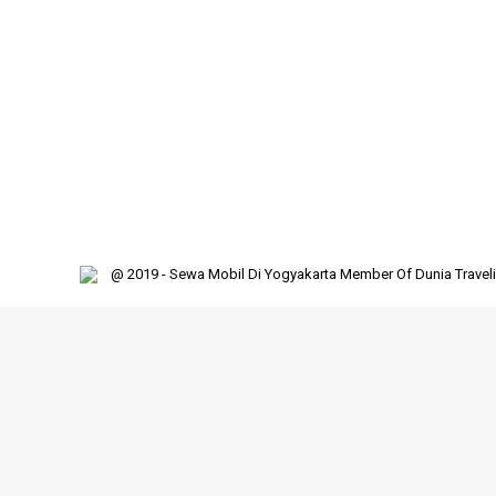
Uncategorized
By
Dunia Traveling
August 25, 2014
Lea
Hutan adalah sebuah kawasan yang ditumbuhi deng
luas di dunia dan berfungsi sebagai penampung karb
merupakan salah satu aspek biosfer Bumi yang pal
@ 2019 - Sewa Mobil Di Yogyakarta Member Of Dunia Travel