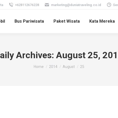
ta
+628112676228
marketing@duniatraveling.co.id
Sen
bil
Bus Pariwisata
Paket Wisata
Kata Mereka
aily Archives:
August 25, 20
You are here:
Home
2014
August
25