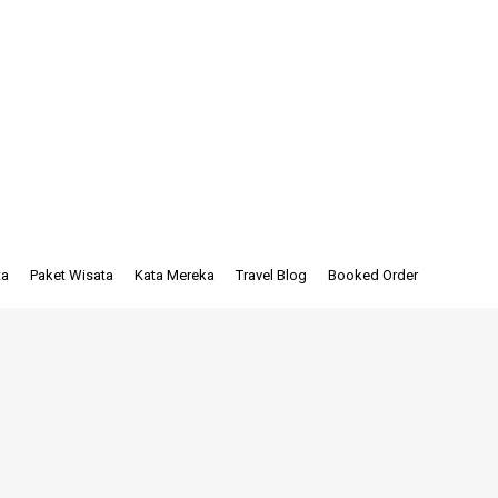
n semacam ini terdapat di wilayah-wilayah yang
 hidrologika, serta pelestari tanah, dan
ta
Paket Wisata
Kata Mereka
Travel Blog
Booked Order