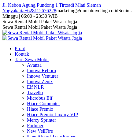
Skip
Jl. Kebon Agung Pundong 1 Tirtoadi Mlati Sleman
to
Yogyakarta
+628112676228
marketing@duniatraveling.co.id
Senin -
content
Minggu | 06:00 - 23:30 WIB
Facebook
Twitter
Instagram
YouTube
Sewa Rental Mobil Paket Wisata Jogja
page
page
page
page
Sewa Rental Mobil Paket Wisata Jogja
opens
opens
opens
opens
in
in
in
in
new
new
new
new
Profil
window
window
window
window
Kontak
Tarif Sewa Mobil
Avanza
Innova Reborn
Innova Venturer
Innova Zenix
Elf NLR
Travello
Microbus Elf
Hiace Commuter
Hiace Premio
Hiace Premio Luxury VIP
Mercy Sprinter
Fortuner
New VellFire
New Alpard Transformer