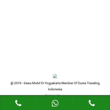
dunia. Indonesia tentu harus bangga karna salah
satu keajaiban dunia terdapat di Indonesia. Candi
Borobudur ini terletak di Magelang, yang berlokasi
sekitar 40 KM dari Yogyakarta. Candi Borobudur ini
berbentuk punden berundak terdiri dari 10 tingkat,
berukuran 123 x 123 meter. Tingginya 42 meter
sebelum direnovasi dan 34,5 meter setelah…
@ 2019 - Sewa Mobil Di Yogyakarta Member Of Dunia Traveling
Indonesia
Main Menu