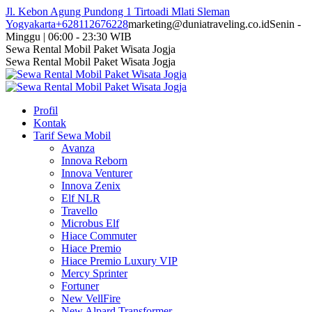
Skip
Jl. Kebon Agung Pundong 1 Tirtoadi Mlati Sleman
to
Yogyakarta
+628112676228
marketing@duniatraveling.co.id
Senin -
content
Minggu | 06:00 - 23:30 WIB
Facebook
Twitter
Instagram
YouTube
Sewa Rental Mobil Paket Wisata Jogja
page
page
page
page
Sewa Rental Mobil Paket Wisata Jogja
opens
opens
opens
opens
in
in
in
in
new
new
new
new
Profil
window
window
window
window
Kontak
Tarif Sewa Mobil
Avanza
Innova Reborn
Innova Venturer
Innova Zenix
Elf NLR
Travello
Microbus Elf
Hiace Commuter
Hiace Premio
Hiace Premio Luxury VIP
Mercy Sprinter
Fortuner
New VellFire
New Alpard Transformer