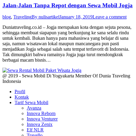
Jalan-Jalan Tanpa Repot dengan Sewa Mobil Jogja
blog
,
Traveling
By
nulisartikel
January 18, 2019
Leave a comment
Duniatraveling.co.id – Jogja merupakan kota dengan sejuta pesona,
sehingga membuat siapapun yang berkunjung ke sana selalu rindu
untuk kembali. Bukan hanya para mahasiswa yang belajar di sana
saja, namun wisatawan lokal maupun mancanegara pun pasti
menjadikan Jogja sebagai salah satu tempat terfavorit di Indonesia.
Tak dimungkiri bahwa ramainya Jogja juga turut mendongkrak
berbagai macam bisnis…
@ 2019 - Sewa Mobil Di Yogyakarta Member Of Dunia Traveling
Indonesia
Profil
Kontak
Tarif Sewa Mobil
Avanza
Innova Reborn
Innova Venturer
Innova Zenix
Elf NLR
Travello