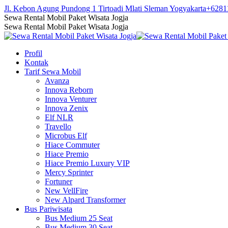
Skip
Jl. Kebon Agung Pundong 1 Tirtoadi Mlati Sleman Yogyakarta
+6281
to
Facebook
Twitter
Instagram
YouTube
Sewa Rental Mobil Paket Wisata Jogja
content
page
page
page
page
Sewa Rental Mobil Paket Wisata Jogja
opens
opens
opens
opens
in
in
in
in
Profil
new
new
new
new
Kontak
window
window
window
window
Tarif Sewa Mobil
Avanza
Innova Reborn
Innova Venturer
Innova Zenix
Elf NLR
Travello
Microbus Elf
Hiace Commuter
Hiace Premio
Hiace Premio Luxury VIP
Mercy Sprinter
Fortuner
New VellFire
New Alpard Transformer
Bus Pariwisata
Bus Medium 25 Seat
Bus Medium 30 Seat