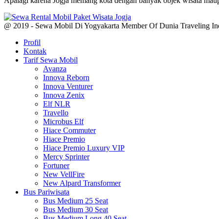
Apalagi karena Jogja memang kota dengan banyak objek wisata maupun
@ 2019 - Sewa Mobil Di Yogyakarta Member Of Dunia Traveling In
Profil
Kontak
Tarif Sewa Mobil
Avanza
Innova Reborn
Innova Venturer
Innova Zenix
Elf NLR
Travello
Microbus Elf
Hiace Commuter
Hiace Premio
Hiace Premio Luxury VIP
Mercy Sprinter
Fortuner
New VellFire
New Alpard Transformer
Bus Pariwisata
Bus Medium 25 Seat
Bus Medium 30 Seat
Bus Medium Long 40 Seat