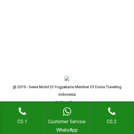
Jogja Jogja menyajikan sebuah Kawasan hutan
pinus, yaitu hutan pinus mangunan yang merupakan
salah satu hutan lindung dan juga di jadikan sebuah
Kawasan objek wisata terbaru, Sewa mobil hiace di
Jogja akan menemani anda…
@ 2019 - Sewa Mobil Di Yogyakarta Member Of Dunia Traveling
Indonesia
Main Menu
CS 1
Customer Service
CS 2
WhatsApp