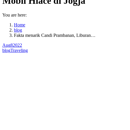
Mobil Hiace di Jogja
You are here:
Home
blog
Fakta menarik Candi Prambanan, Liburan…
Aug
8
2022
blog
Traveling