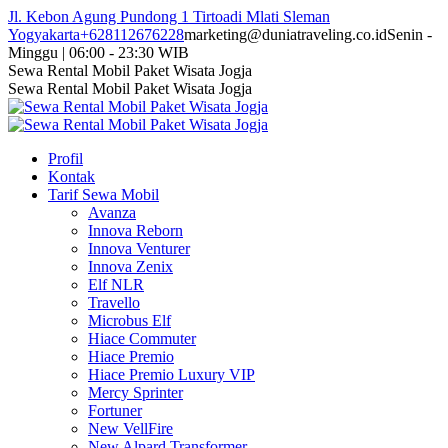
Skip
Jl. Kebon Agung Pundong 1 Tirtoadi Mlati Sleman
to
Yogyakarta
+628112676228
marketing@duniatraveling.co.id
Senin -
content
Minggu | 06:00 - 23:30 WIB
Facebook
Twitter
Instagram
YouTube
Sewa Rental Mobil Paket Wisata Jogja
page
page
page
page
Sewa Rental Mobil Paket Wisata Jogja
opens
opens
opens
opens
in
in
in
in
new
new
new
new
Profil
window
window
window
window
Kontak
Tarif Sewa Mobil
Avanza
Innova Reborn
Innova Venturer
Innova Zenix
Elf NLR
Travello
Microbus Elf
Hiace Commuter
Hiace Premio
Hiace Premio Luxury VIP
Mercy Sprinter
Fortuner
New VellFire
New Alpard Transformer