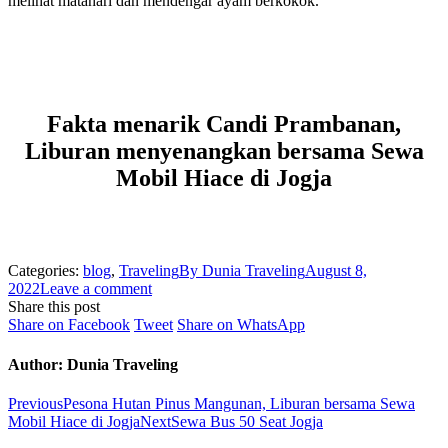
melihat matahari dan mendengar ayam berkokok.
Fakta menarik Candi Prambanan,
Liburan menyenangkan bersama Sewa
Mobil Hiace di Jogja
Categories:
blog
,
Traveling
By
Dunia Traveling
August 8,
2022
Leave a comment
Share this post
Share
Share
Share
Share on Facebook
Tweet
Share on WhatsApp
on
on
on
Facebook
Twitter
WhatsApp
Author:
Dunia Traveling
Post
Previous
Previous
Pesona Hutan Pinus Mangunan, Liburan bersama Sewa
post:
Next
Mobil Hiace di Jogja
Next
Sewa Bus 50 Seat Jogja
navigation
post: