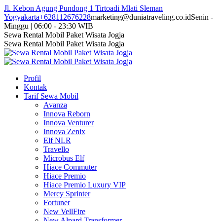
Skip
Jl. Kebon Agung Pundong 1 Tirtoadi Mlati Sleman
to
Yogyakarta
+628112676228
marketing@duniatraveling.co.id
Senin -
content
Minggu | 06:00 - 23:30 WIB
Facebook
Twitter
Instagram
YouTube
Sewa Rental Mobil Paket Wisata Jogja
page
page
page
page
Sewa Rental Mobil Paket Wisata Jogja
opens
opens
opens
opens
in
in
in
in
new
new
new
new
Profil
window
window
window
window
Kontak
Tarif Sewa Mobil
Avanza
Innova Reborn
Innova Venturer
Innova Zenix
Elf NLR
Travello
Microbus Elf
Hiace Commuter
Hiace Premio
Hiace Premio Luxury VIP
Mercy Sprinter
Fortuner
New VellFire
New Alpard Transformer