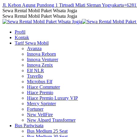
Skip
Jl. Kebon Agung Pundong 1 Tirtoadi Mlati Sleman Yogyakarta
+6281
to
Facebook
Twitter
Instagram
YouTube
Sewa Rental Mobil Paket Wisata Jogja
content
page
page
page
page
Sewa Rental Mobil Paket Wisata Jogja
opens
opens
opens
opens
in
in
in
in
Profil
new
new
new
new
Kontak
window
window
window
window
Tarif Sewa Mobil
Avanza
Innova Reborn
Innova Venturer
Innova Zenix
Elf NLR
Travello
Microbus Elf
Hiace Commuter
Hiace Premio
Hiace Premio Luxury VIP
Mercy Sprinter
Fortuner
New VellFire
New Alpard Transformer
Bus Pariwisata
Bus Medium 25 Seat
Bus Medium 30 Seat