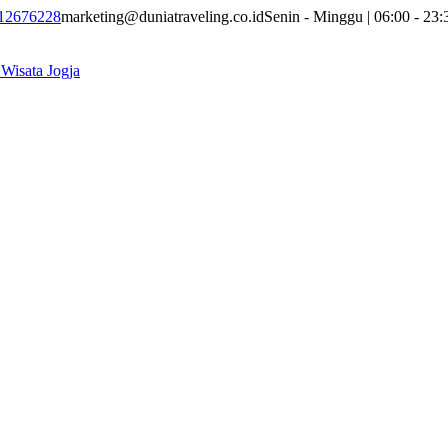
12676228
marketing@duniatraveling.co.id
Senin - Minggu | 06:00 - 23