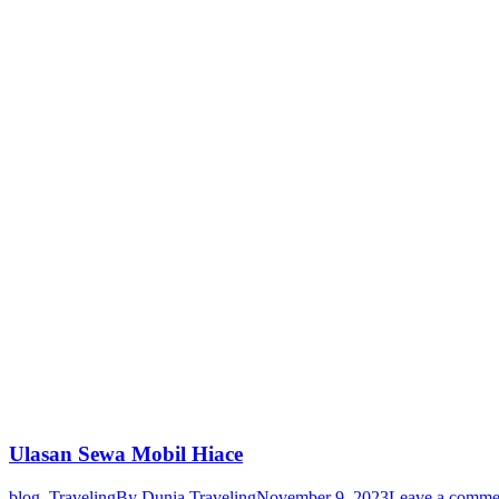
Ulasan Sewa Mobil Hiace
blog
,
Traveling
By
Dunia Traveling
November 9, 2023
Leave a comme