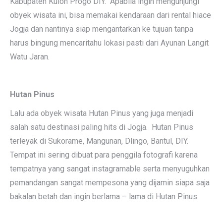
Kabupaten Kulon Progo DIY. Apabila ingin mengunjungi
obyek wisata ini, bisa memakai kendaraan dari rental hiace
Jogja dan nantinya siap mengantarkan ke tujuan tanpa
harus bingung mencaritahu lokasi pasti dari Ayunan Langit
Watu Jaran.
Hutan Pinus
Lalu ada obyek wisata Hutan Pinus yang juga menjadi
salah satu destinasi paling hits di Jogja. Hutan Pinus
terleyak di Sukorame, Mangunan, Dlingo, Bantul, DIY.
Tempat ini sering dibuat para penggila fotografi karena
tempatnya yang sangat instagramable serta menyuguhkan
pemandangan sangat mempesona yang dijamin siapa saja
bakalan betah dan ingin berlama – lama di Hutan Pinus.