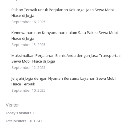
Pilihan Terbaik untuk Perjalanan Keluarga: Jasa Sewa Mobil
Hiace di Jogja
September 16, 2025
Kemewahan dan Kenyamanan dalam Satu Paket: Sewa Mobil
Hiace di Jogja
September 15, 2025
Maksimalkan Perjalanan Bisnis Anda dengan Jasa Transportasi
Sewa Mobil Hiace di Jogja
September 12, 2025
Jelajahi Jogja dengan Nyaman Bersama Layanan Sewa Mobil
Hiace Terbaik
September 10, 2025
Visitor
Today's visitors:
0
Total visitors :
101,241