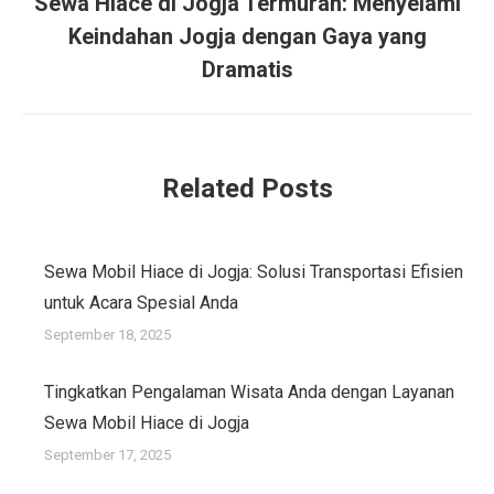
Sewa Hiace di Jogja Termurah: Menyelami
Next
Keindahan Jogja dengan Gaya yang
post:
Dramatis
Related Posts
Sewa Mobil Hiace di Jogja: Solusi Transportasi Efisien
untuk Acara Spesial Anda
September 18, 2025
Tingkatkan Pengalaman Wisata Anda dengan Layanan
Sewa Mobil Hiace di Jogja
September 17, 2025