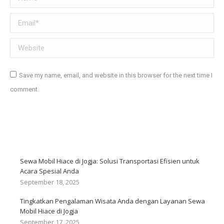
Email *
Website
Save my name, email, and website in this browser for the next time I
comment.
Post comment
Sewa Mobil Hiace di Jogja: Solusi Transportasi Efisien untuk
Acara Spesial Anda
September 18, 2025
Tingkatkan Pengalaman Wisata Anda dengan Layanan Sewa
Mobil Hiace di Jogja
September 17, 2025