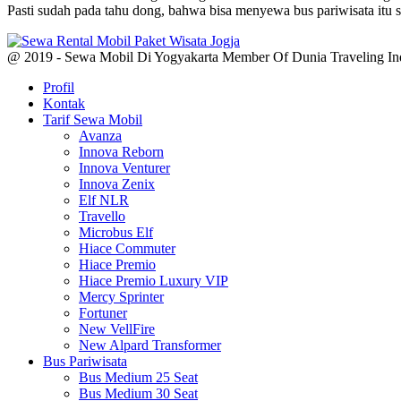
Pasti sudah pada tahu dong, bahwa bisa menyewa bus pariwisata itu 
@ 2019 - Sewa Mobil Di Yogyakarta Member Of Dunia Traveling In
Profil
Kontak
Tarif Sewa Mobil
Avanza
Innova Reborn
Innova Venturer
Innova Zenix
Elf NLR
Travello
Microbus Elf
Hiace Commuter
Hiace Premio
Hiace Premio Luxury VIP
Mercy Sprinter
Fortuner
New VellFire
New Alpard Transformer
Bus Pariwisata
Bus Medium 25 Seat
Bus Medium 30 Seat