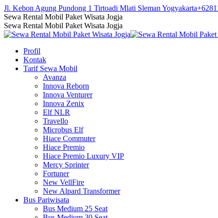
Skip
Jl. Kebon Agung Pundong 1 Tirtoadi Mlati Sleman Yogyakarta
+6281
to
Facebook
Twitter
Instagram
YouTube
Sewa Rental Mobil Paket Wisata Jogja
content
page
page
page
page
Sewa Rental Mobil Paket Wisata Jogja
opens
opens
opens
opens
in
in
in
in
Profil
new
new
new
new
Kontak
window
window
window
window
Tarif Sewa Mobil
Avanza
Innova Reborn
Innova Venturer
Innova Zenix
Elf NLR
Travello
Microbus Elf
Hiace Commuter
Hiace Premio
Hiace Premio Luxury VIP
Mercy Sprinter
Fortuner
New VellFire
New Alpard Transformer
Bus Pariwisata
Bus Medium 25 Seat
Bus Medium 30 Seat