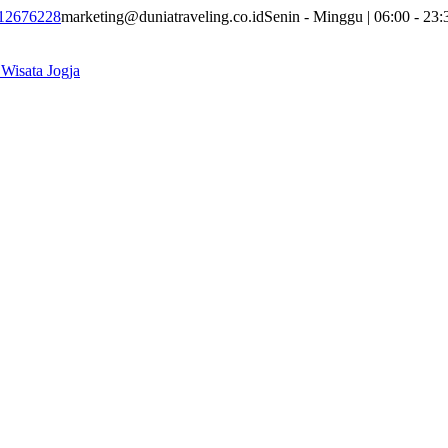
12676228
marketing@duniatraveling.co.id
Senin - Minggu | 06:00 - 23