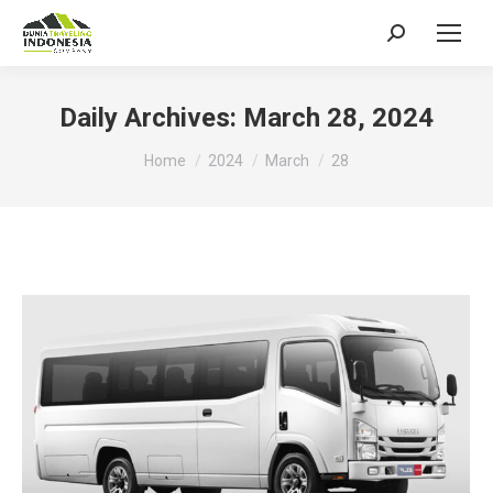
Search:
Daily Archives:
March 28, 2024
You are here:
Home
2024
March
28