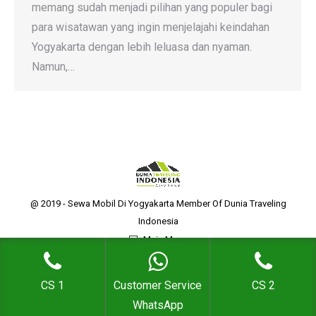
memang sudah menjadi pilihan yang populer bagi
para wisatawan yang ingin menjelajahi keindahan
Yogyakarta dengan lebih leluasa dan nyaman.
Namun,…
@ 2019 - Sewa Mobil Di Yogyakarta Member Of Dunia Traveling
Indonesia
Main Menu
CS 1
Customer Service
CS 2
WhatsApp