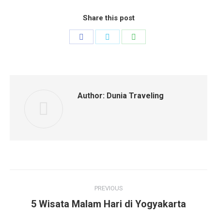
Share this post
Share
Share
Share
on
on
on
Facebook
Twitter
WhatsApp
Author:
Dunia Traveling
Post
PREVIOUS
navigation
Previous
5 Wisata Malam Hari di Yogyakarta
post: