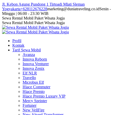
Skip
Jl. Kebon Agung Pundong 1 Tirtoadi Mlati Sleman
to
Yogyakarta
+628112676228
marketing@duniatraveling.co.id
Senin -
content
Minggu | 06:00 - 23:30 WIB
Facebook
Twitter
Instagram
YouTube
Sewa Rental Mobil Paket Wisata Jogja
page
page
page
page
Sewa Rental Mobil Paket Wisata Jogja
opens
opens
opens
opens
in
in
in
in
new
new
new
new
Profil
window
window
window
window
Kontak
Tarif Sewa Mobil
Avanza
Innova Reborn
Innova Venturer
Innova Zenix
Elf NLR
Travello
Microbus Elf
Hiace Commuter
Hiace Premio
Hiace Premio Luxury VIP
Mercy Sprinter
Fortuner
New VellFire
New Alpard Transformer