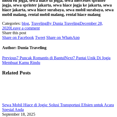
mobil elf jogja, sewa hiace di jogja, sewa mercedes sprinter
jogja, sewa sprinter jakarta, sewa hiace jogja ke jakarta, sewa
hiace jakarta, sewa hiace surabaya, sewa mobil surabaya, sewa
mobil malang, rental mobil malang, rental hiace malang
Categories:
blog
,
Traveling
By
Dunia Traveling
December 28,
2020
Leave a comment
Share this post
Share
Share
Share
Share on Facebook
Tweet
Share on WhatsApp
on
on
on
Facebook
Twitter
WhatsApp
Author:
Dunia Traveling
Post
Previous
Next
Previous
7 Puncak Romantis di Bantul
Next
7 Pantai Unik Di Jogja
post:
post:
Membuat Kamu Rindu
navigation
Related Posts
Sewa Mobil Hiace di Jogja: Solusi Transportasi Efisien untuk Acara
Spesial Anda
September 18, 2025