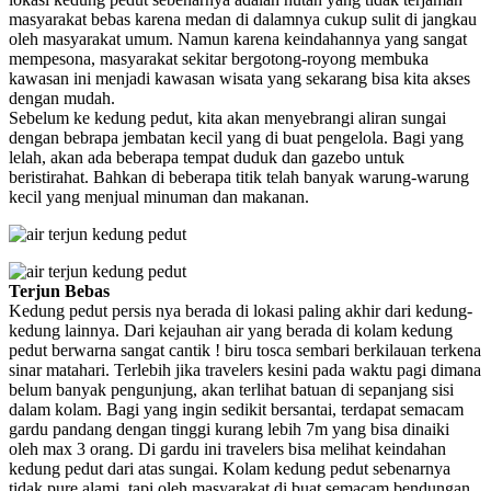
masyarakat bebas karena medan di dalamnya cukup sulit di jangkau
oleh masyarakat umum. Namun karena keindahannya yang sangat
mempesona, masyarakat sekitar bergotong-royong membuka
kawasan ini menjadi kawasan wisata yang sekarang bisa kita akses
dengan mudah.
Sebelum ke kedung pedut, kita akan menyebrangi aliran sungai
dengan bebrapa jembatan kecil yang di buat pengelola. Bagi yang
lelah, akan ada beberapa tempat duduk dan gazebo untuk
beristirahat. Bahkan di beberapa titik telah banyak warung-warung
kecil yang menjual minuman dan makanan.
Terjun Bebas
Kedung pedut persis nya berada di lokasi paling akhir dari kedung-
kedung lainnya. Dari kejauhan air yang berada di kolam kedung
pedut berwarna sangat cantik ! biru tosca sembari berkilauan terkena
sinar matahari. Terlebih jika travelers kesini pada waktu pagi dimana
belum banyak pengunjung, akan terlihat batuan di sepanjang sisi
dalam kolam. Bagi yang ingin sedikit bersantai, terdapat semacam
gardu pandang dengan tinggi kurang lebih 7m yang bisa dinaiki
oleh max 3 orang. Di gardu ini travelers bisa melihat keindahan
kedung pedut dari atas sungai. Kolam kedung pedut sebenarnya
tidak pure alami, tapi oleh masyarakat di buat semacam bendungan