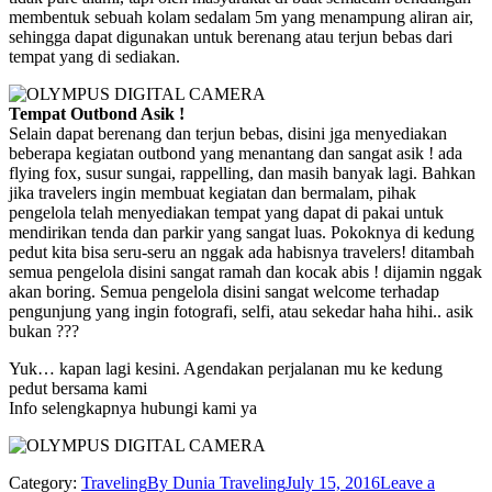
membentuk sebuah kolam sedalam 5m yang menampung aliran air,
sehingga dapat digunakan untuk berenang atau terjun bebas dari
tempat yang di sediakan.
Tempat Outbond Asik !
Selain dapat berenang dan terjun bebas, disini jga menyediakan
beberapa kegiatan outbond yang menantang dan sangat asik ! ada
flying fox, susur sungai, rappelling, dan masih banyak lagi. Bahkan
jika travelers ingin membuat kegiatan dan bermalam, pihak
pengelola telah menyediakan tempat yang dapat di pakai untuk
mendirikan tenda dan parkir yang sangat luas. Pokoknya di kedung
pedut kita bisa seru-seru an nggak ada habisnya travelers! ditambah
semua pengelola disini sangat ramah dan kocak abis ! dijamin nggak
akan boring. Semua pengelola disini sangat welcome terhadap
pengunjung yang ingin fotografi, selfi, atau sekedar haha hihi.. asik
bukan ???
Yuk… kapan lagi kesini. Agendakan perjalanan mu ke kedung
pedut bersama kami
Info selengkapnya hubungi kami ya
Category:
Traveling
By
Dunia Traveling
July 15, 2016
Leave a