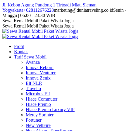
Skip
Jl. Kebon Agung Pundong 1 Tirtoadi Mlati Sleman
to
Yogyakarta
+628112676228
marketing@duniatraveling.co.id
Senin -
content
Minggu | 06:00 - 23:30 WIB
Facebook
Twitter
Instagram
YouTube
Sewa Rental Mobil Paket Wisata Jogja
page
page
page
page
Sewa Rental Mobil Paket Wisata Jogja
opens
opens
opens
opens
in
in
in
in
new
new
new
new
Profil
window
window
window
window
Kontak
Tarif Sewa Mobil
Avanza
Innova Reborn
Innova Venturer
Innova Zenix
Elf NLR
Travello
Microbus Elf
Hiace Commuter
Hiace Premio
Hiace Premio Luxury VIP
Mercy Sprinter
Fortuner
New VellFire
New Alpard Transformer