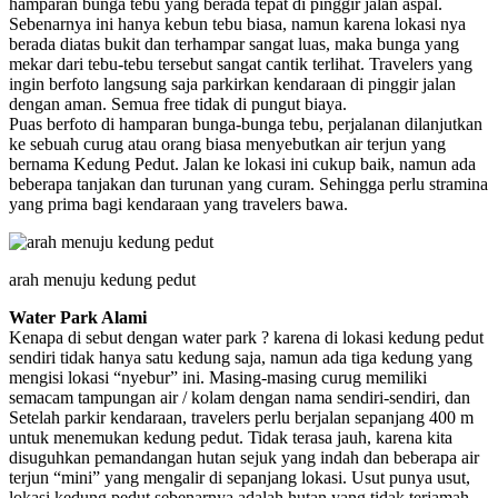
hamparan bunga tebu yang berada tepat di pinggir jalan aspal.
Sebenarnya ini hanya kebun tebu biasa, namun karena lokasi nya
berada diatas bukit dan terhampar sangat luas, maka bunga yang
mekar dari tebu-tebu tersebut sangat cantik terlihat. Travelers yang
ingin berfoto langsung saja parkirkan kendaraan di pinggir jalan
dengan aman. Semua free tidak di pungut biaya.
Puas berfoto di hamparan bunga-bunga tebu, perjalanan dilanjutkan
ke sebuah curug atau orang biasa menyebutkan air terjun yang
bernama Kedung Pedut. Jalan ke lokasi ini cukup baik, namun ada
beberapa tanjakan dan turunan yang curam. Sehingga perlu stramina
yang prima bagi kendaraan yang travelers bawa.
arah menuju kedung pedut
Water Park Alami
Kenapa di sebut dengan water park ? karena di lokasi kedung pedut
sendiri tidak hanya satu kedung saja, namun ada tiga kedung yang
mengisi lokasi “nyebur” ini. Masing-masing curug memiliki
semacam tampungan air / kolam dengan nama sendiri-sendiri, dan
Setelah parkir kendaraan, travelers perlu berjalan sepanjang 400 m
untuk menemukan kedung pedut. Tidak terasa jauh, karena kita
disuguhkan pemandangan hutan sejuk yang indah dan beberapa air
terjun “mini” yang mengalir di sepanjang lokasi. Usut punya usut,
lokasi kedung pedut sebenarnya adalah hutan yang tidak terjamah