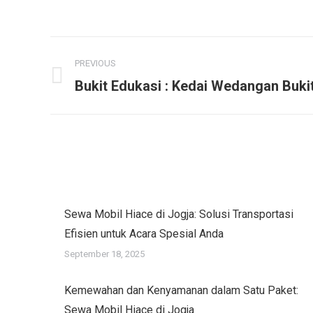
Post
PREVIOUS
navigation
Previous
Bukit Edukasi : Kedai Wedangan Buk
post:
Sewa Mobil Hiace di Jogja: Solusi Transportasi
Efisien untuk Acara Spesial Anda
September 18, 2025
Kemewahan dan Kenyamanan dalam Satu Paket:
Sewa Mobil Hiace di Jogja