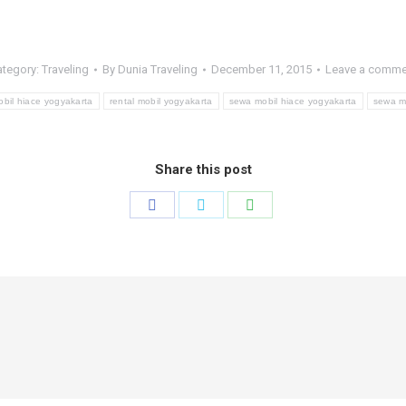
ategory:
Traveling
By
Dunia Traveling
December 11, 2015
Leave a comme
obil hiace yogyakarta
rental mobil yogyakarta
sewa mobil hiace yogyakarta
sewa m
Share this post
Share
Share
Share
on
on
on
Facebook
Twitter
WhatsApp