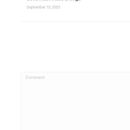
September 15, 2025
Comment