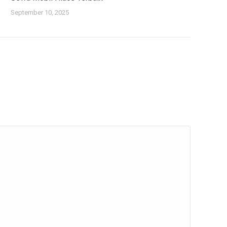
September 10, 2025