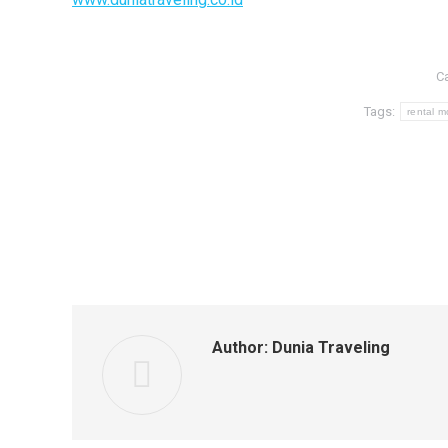
C
Tags:
rental m
Author:
Dunia Traveling