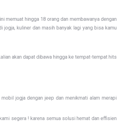
l ini memuat hingga 18 orang dan membawanya dengan
di jogja, kuliner dan masih banyak lagi yang bisa kamu
kalian akan dapat dibawa hingga ke tempat-tempat hits
 mobil jogja dengan jeep dan menikmati alam merapi
kami segera ! karena semua solusi hemat dan effisien