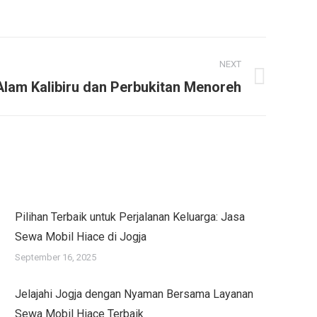
NEXT
lam Kalibiru dan Perbukitan Menoreh
Pilihan Terbaik untuk Perjalanan Keluarga: Jasa
Sewa Mobil Hiace di Jogja
September 16, 2025
Jelajahi Jogja dengan Nyaman Bersama Layanan
Sewa Mobil Hiace Terbaik