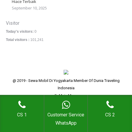
Hiace Terbaik
September 10, 2025
Visitor
Today's visitors:
0
Total visitors :
101,241
@ 2019 - Sewa Mobil Di Yogyakarta Member Of Dunia Traveling
Indonesia
Main Menu
CS 1
Customer Service
CS 2
WhatsApp
Go