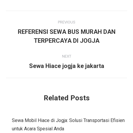
Post
PREVIOUS
navigation
REFERENSI SEWA BUS MURAH DAN
Previous
TERPERCAYA DI JOGJA
post:
NEXT
Next
Sewa Hiace jogja ke jakarta
post:
Related Posts
Sewa Mobil Hiace di Jogja: Solusi Transportasi Efisien
untuk Acara Spesial Anda