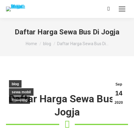
Search:
Daftar Harga Sewa Bus Di Jogja
You are here:
Home
blog
Daftar Harga Sewa Bus Di…
blog
Sep
14
sewa mobil
Daftar Harga Sewa Bus Di
Traveling
2020
Jogja