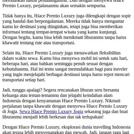
memuaskan hasrat petualanganmu. Dan dengan menyewa Hiace
Premio Luxury, perjalananmu akan semakin sempurna.
Tidak hanya itu, Hiace Premio Luxury juga dilengkapi dengan sopir
yang handal dan berpengalaman. Mereka tidak hanya mengantar
kamu ke destinasi yang diinginkan, tetapi juga bisa memberikan
informasi tentang tempat-tempat wisata yang kamu kunjungi.
Dengan begitu, kamu bisa lebih menikmati liburanmu tanpa harus
khawatir tentang rute atau transportasi.
Selain itu, Hiace Premio Luxury juga menawarkan fleksibilitas
dalam waktu sewa. Kamu bisa menyewa mobil ini untuk satu hari,
beberapa hari, atau bahkan seminggu penuh sesuai dengan
kebutuhanmu. Hal ini tentu sangat memudahkan bagi para traveler
yang ingin menjelajahi berbagai destinasi tanpa harus repot mencari
transportasi setiap hari.
Jadi, tunggu apalagi? Segera rencanakan liburan seru bersama
keluarga atau teman-temanmu dan jelajahi keindahan alam
Indonesia dengan kenyamanan Hiace Premio Luxury. Nikmati
perjalanan tanpa khawatir dengan menyewa Hiace Premio Luxury
di Jogja.
Sewa Hiace Premio Luxury Jogja
sekarang juga dan buat
liburanmu menjadi lebih berkesan dan tak terlupakan!
Dengan Hiace Premio Luxury, eksplorasi dunia travelling Indonesia
akan terasa lebih menyenangkan dan mewah. Jadi, jangan ragu lagi