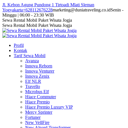
Skip
Jl. Kebon Agung Pundong 1 Tirtoadi Mlati Sleman
to
Yogyakarta
+628112676228
marketing@duniatraveling.co.id
Senin -
content
Minggu | 06:00 - 23:30 WIB
Facebook
Twitter
Instagram
YouTube
Sewa Rental Mobil Paket Wisata Jogja
page
page
page
page
Sewa Rental Mobil Paket Wisata Jogja
opens
opens
opens
opens
in
in
in
in
new
new
new
new
Profil
window
window
window
window
Kontak
Tarif Sewa Mobil
Avanza
Innova Reborn
Innova Venturer
Innova Zenix
Elf NLR
Travello
Microbus Elf
Hiace Commuter
Hiace Premio
Hiace Premio Luxury VIP
Mercy Sprinter
Fortuner
New VellFire
New Alpard Transformer