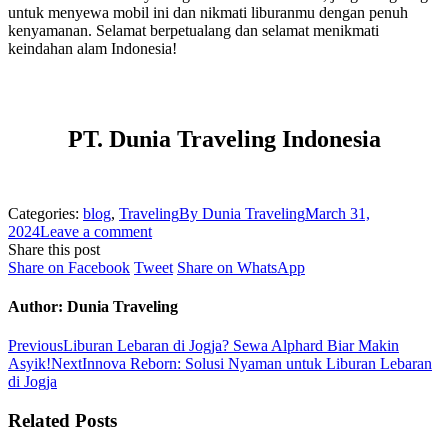
untuk menyewa mobil ini dan nikmati liburanmu dengan penuh
kenyamanan. Selamat berpetualang dan selamat menikmati
keindahan alam Indonesia!
PT. Dunia Traveling Indonesia
Categories:
blog
,
Traveling
By
Dunia Traveling
March 31,
2024
Leave a comment
Share this post
Share
Share
Share
Share on Facebook
Tweet
Share on WhatsApp
on
on
on
Facebook
Twitter
WhatsApp
Author:
Dunia Traveling
Post
Previous
Previous
Liburan Lebaran di Jogja? Sewa Alphard Biar Makin
post:
Next
Asyik!
Next
Innova Reborn: Solusi Nyaman untuk Liburan Lebaran
navigation
post:
di Jogja
Related Posts