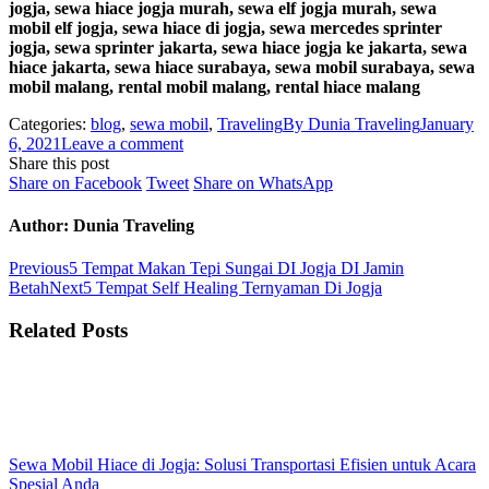
jogja, sewa hiace jogja murah, sewa elf jogja murah, sewa
mobil elf jogja, sewa hiace di jogja, sewa mercedes sprinter
jogja, sewa sprinter jakarta, sewa hiace jogja ke jakarta, sewa
hiace jakarta, sewa hiace surabaya, sewa mobil surabaya, sewa
mobil malang, rental mobil malang, rental hiace malang
Categories:
blog
,
sewa mobil
,
Traveling
By
Dunia Traveling
January
6, 2021
Leave a comment
Share this post
Share
Share
Share
Share on Facebook
Tweet
Share on WhatsApp
on
on
on
Facebook
Twitter
WhatsApp
Author:
Dunia Traveling
Post
Previous
Previous
5 Tempat Makan Tepi Sungai DI Jogja DI Jamin
post:
Next
Betah
Next
5 Tempat Self Healing Ternyaman Di Jogja
navigation
post:
Related Posts
Sewa Mobil Hiace di Jogja: Solusi Transportasi Efisien untuk Acara
Spesial Anda