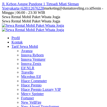
Skip
Jl. Kebon Agung Pundong 1 Tirtoadi Mlati Sleman
to
Yogyakarta
+628112676228
marketing@duniatraveling.co.id
Senin -
content
Minggu | 06:00 - 23:30 WIB
Facebook
Twitter
Instagram
YouTube
Sewa Rental Mobil Paket Wisata Jogja
page
page
page
page
Sewa Rental Mobil Paket Wisata Jogja
opens
opens
opens
opens
in
in
in
in
new
new
new
new
Profil
window
window
window
window
Kontak
Tarif Sewa Mobil
Avanza
Innova Reborn
Innova Venturer
Innova Zenix
Elf NLR
Travello
Microbus Elf
Hiace Commuter
Hiace Premio
Hiace Premio Luxury VIP
Mercy Sprinter
Fortuner
New VellFire
New Alpard Transformer