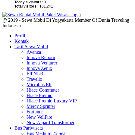
Today's visitors:
0
Total visitors :
101,241
@ 2019 - Sewa Mobil Di Yogyakarta Member Of Dunia Traveling
Indonesia
Profil
Kontak
Tarif Sewa Mobil
Avanza
Innova Reborn
Innova Venturer
Innova Zenix
Elf NLR
Travello
Microbus Elf
Hiace Commuter
Hiace Premio
Hiace Premio Luxury VIP
Mercy Sprinter
Fortuner
New VellFire
New Alpard Transformer
Bus Pariwisata
Bus Medium 25 Seat