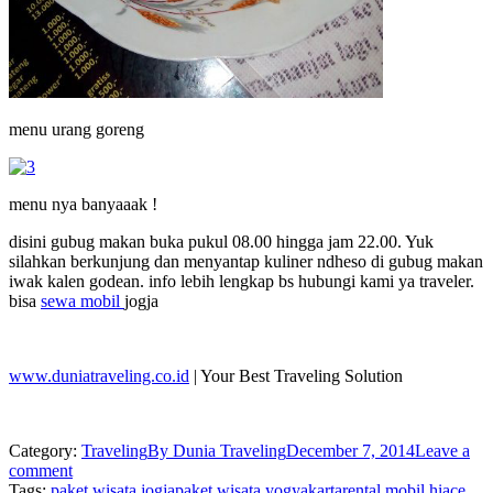
menu urang goreng
menu nya banyaaak !
disini gubug makan buka pukul 08.00 hingga jam 22.00. Yuk
silahkan berkunjung dan menyantap kuliner ndheso di gubug makan
iwak kalen godean. info lebih lengkap bs hubungi kami ya traveler.
bisa
sewa mobil
jogja
www.duniatraveling.co.id
| Your Best Traveling Solution
Category:
Traveling
By
Dunia Traveling
December 7, 2014
Leave a
comment
Tags:
paket wisata jogja
paket wisata yogyakarta
rental mobil hiace