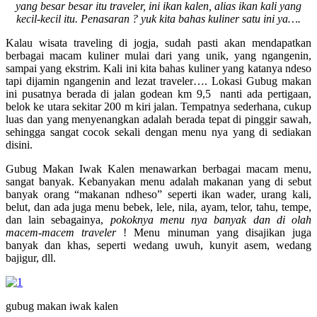
yang besar besar itu traveler, ini ikan kalen, alias ikan kali yang
kecil-kecil itu. Penasaran ? yuk kita bahas kuliner satu ini ya….
Kalau wisata traveling di jogja, sudah pasti akan mendapatkan
berbagai macam kuliner mulai dari yang unik, yang ngangenin,
sampai yang ekstrim. Kali ini kita bahas kuliner yang katanya ndeso
tapi dijamin ngangenin and lezat traveler…. Lokasi Gubug makan
ini pusatnya berada di jalan godean km 9,5 nanti ada pertigaan,
belok ke utara sekitar 200 m kiri jalan. Tempatnya sederhana, cukup
luas dan yang menyenangkan adalah berada tepat di pinggir sawah,
sehingga sangat cocok sekali dengan menu nya yang di sediakan
disini.
Gubug Makan Iwak Kalen menawarkan berbagai macam menu,
sangat banyak. Kebanyakan menu adalah makanan yang di sebut
banyak orang “makanan ndheso” seperti ikan wader, urang kali,
belut, dan ada juga menu bebek, lele, nila, ayam, telor, tahu, tempe,
dan lain sebagainya,
pokoknya menu nya banyak dan di olah
macem-macem traveler
! Menu minuman yang disajikan juga
banyak dan khas, seperti wedang uwuh, kunyit asem, wedang
bajigur, dll.
gubug makan iwak kalen