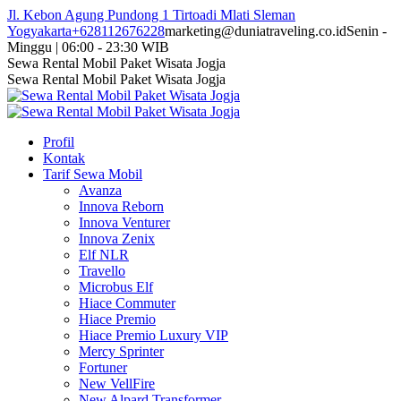
Skip
Jl. Kebon Agung Pundong 1 Tirtoadi Mlati Sleman
to
Yogyakarta
+628112676228
marketing@duniatraveling.co.id
Senin -
content
Minggu | 06:00 - 23:30 WIB
Facebook
Twitter
Instagram
YouTube
Sewa Rental Mobil Paket Wisata Jogja
page
page
page
page
Sewa Rental Mobil Paket Wisata Jogja
opens
opens
opens
opens
in
in
in
in
new
new
new
new
Profil
window
window
window
window
Kontak
Tarif Sewa Mobil
Avanza
Innova Reborn
Innova Venturer
Innova Zenix
Elf NLR
Travello
Microbus Elf
Hiace Commuter
Hiace Premio
Hiace Premio Luxury VIP
Mercy Sprinter
Fortuner
New VellFire
New Alpard Transformer