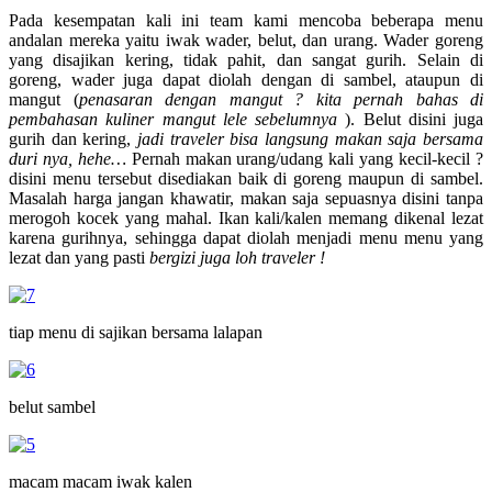
Pada kesempatan kali ini team kami mencoba beberapa menu
andalan mereka yaitu iwak wader, belut, dan urang. Wader goreng
yang disajikan kering, tidak pahit, dan sangat gurih. Selain di
goreng, wader juga dapat diolah dengan di sambel, ataupun di
mangut (
penasaran dengan mangut ? kita pernah bahas di
pembahasan kuliner mangut lele sebelumnya
). Belut disini juga
gurih dan kering,
jadi traveler bisa langsung makan saja bersama
duri nya, hehe…
Pernah makan urang/udang kali yang kecil-kecil ?
disini menu tersebut disediakan baik di goreng maupun di sambel.
Masalah harga jangan khawatir, makan saja sepuasnya disini tanpa
merogoh kocek yang mahal. Ikan kali/kalen memang dikenal lezat
karena gurihnya, sehingga dapat diolah menjadi menu menu yang
lezat dan yang pasti
bergizi juga loh traveler !
tiap menu di sajikan bersama lalapan
belut sambel
macam macam iwak kalen