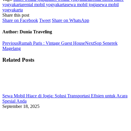
yogyakarta
rental mobil yogyakarta
sewa mobil jogja
sewa mobil
yogyakarta
Share this post
Share
Share
Share
Share on Facebook
Tweet
Share on WhatsApp
on
on
on
Facebook
Twitter
WhatsApp
Author:
Dunia Traveling
Post
Previous
Next
Previous
Rumah Paris : Vintage Guest House
Next
Sop Senerek
post:
post:
Magelang
navigation
Related Posts
Sewa Mobil Hiace di Jogja: Solusi Transportasi Efisien untuk Acara
Spesial Anda
September 18, 2025