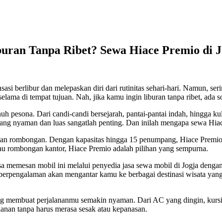
buran Tanpa Ribet? Sewa Hiace Premio di J
asi berlibur dan melepaskan diri dari rutinitas sehari-hari. Namun, se
 selama di tempat tujuan. Nah, jika kamu ingin liburan tanpa ribet, ada 
h pesona. Dari candi-candi bersejarah, pantai-pantai indah, hingga ku
ang nyaman dan luas sangatlah penting. Dan inilah mengapa sewa Hiace
anan rombongan. Dengan kapasitas hingga 15 penumpang, Hiace Premio 
tau rombongan kantor, Hiace Premio adalah pilihan yang sempurna.
a memesan mobil ini melalui penyedia jasa sewa mobil di Jogja denga
ah berpengalaman akan mengantar kamu ke berbagai destinasi wisata yan
s yang membuat perjalananmu semakin nyaman. Dari AC yang dingin, kur
anan tanpa harus merasa sesak atau kepanasan.