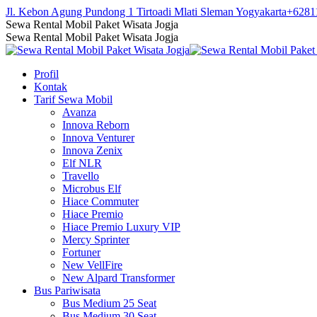
Skip
Jl. Kebon Agung Pundong 1 Tirtoadi Mlati Sleman Yogyakarta
+6281
to
Facebook
Twitter
Instagram
YouTube
Sewa Rental Mobil Paket Wisata Jogja
content
page
page
page
page
Sewa Rental Mobil Paket Wisata Jogja
opens
opens
opens
opens
in
in
in
in
Profil
new
new
new
new
Kontak
window
window
window
window
Tarif Sewa Mobil
Avanza
Innova Reborn
Innova Venturer
Innova Zenix
Elf NLR
Travello
Microbus Elf
Hiace Commuter
Hiace Premio
Hiace Premio Luxury VIP
Mercy Sprinter
Fortuner
New VellFire
New Alpard Transformer
Bus Pariwisata
Bus Medium 25 Seat
Bus Medium 30 Seat