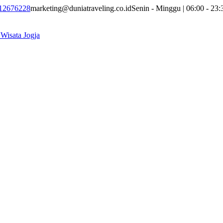
12676228
marketing@duniatraveling.co.id
Senin - Minggu | 06:00 - 23