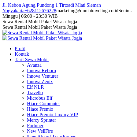
Skip
Jl. Kebon Agung Pundong 1 Tirtoadi Mlati Sleman
to
Yogyakarta
+628112676228
marketing@duniatraveling.co.id
Senin -
content
Minggu | 06:00 - 23:30 WIB
Facebook
Twitter
Instagram
YouTube
Sewa Rental Mobil Paket Wisata Jogja
page
page
page
page
Sewa Rental Mobil Paket Wisata Jogja
opens
opens
opens
opens
in
in
in
in
new
new
new
new
Profil
window
window
window
window
Kontak
Tarif Sewa Mobil
Avanza
Innova Reborn
Innova Venturer
Innova Zenix
Elf NLR
Travello
Microbus Elf
Hiace Commuter
Hiace Premio
Hiace Premio Luxury VIP
Mercy Sprinter
Fortuner
New VellFire
New Alpard Transformer