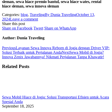
sleman, sewa hiace premio bantul, sewa hiace wates, rental
hiace sleman, sewa innova sleman
Categories:
blog
,
Traveling
By
Dunia Traveling
October 13,
2024
Leave a comment
Share this post
Share
Share
Share
Share on Facebook
Tweet
Share on WhatsApp
on
on
on
Facebook
Twitter
WhatsApp
Author:
Dunia Traveling
Post
Previous
Previous
Layanan Sewa Innova Reborn di Jogja dengan Driver VIP:
post:
Next
Solusi Terbaik untuk Perjalanan Anda
Next
Sewa Mobil di Jogja?
navigation
post:
Innova Zenix Jawabannya! Nikmati Perjalanan Tanpa Khawatir!
Related Posts
Sewa Mobil Hiace di Jogja: Solusi Transportasi Efisien untuk Acara
Spesial Anda
September 18, 2025