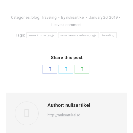
Categories:
blog
,
Traveling
By
nulisartikel
January 20, 2019
Leave a comment
Tags:
sewa innova jogja
sewa innova reborn jogja
traveling
Share this post
Share
Share
Share
on
on
on
Facebook
Twitter
WhatsApp
Author:
nulisartikel
http://nulisartikel.id