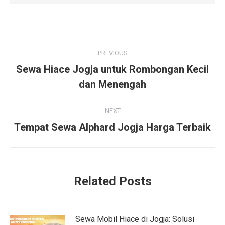
Post
PREVIOUS
navigation
Sewa Hiace Jogja untuk Rombongan Kecil
Previous
dan Menengah
post:
NEXT
Next
Tempat Sewa Alphard Jogja Harga Terbaik
post:
Related Posts
Sewa Mobil Hiace di Jogja: Solusi