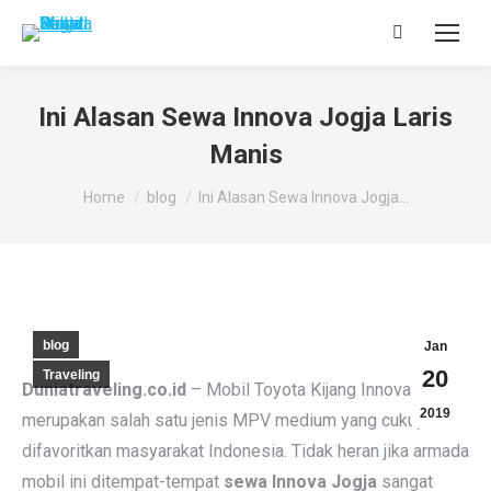
Search:
Ini Alasan Sewa Innova Jogja Laris
Manis
You are here:
Home
blog
Ini Alasan Sewa Innova Jogja…
blog
Jan
20
Traveling
Duniatraveling.co.id
– Mobil Toyota Kijang Innova
2019
merupakan salah satu jenis MPV medium yang cukup
difavoritkan masyarakat Indonesia. Tidak heran jika armada
mobil ini ditempat-tempat
sewa Innova Jogja
sangat