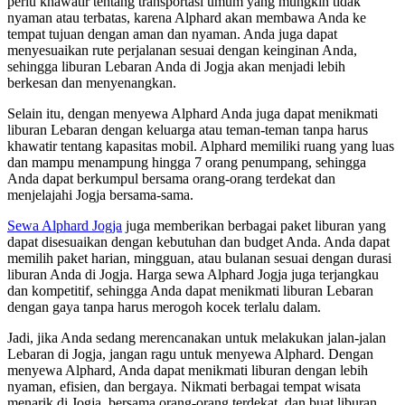
perlu khawatir tentang transportasi umum yang mungkin tidak
nyaman atau terbatas, karena Alphard akan membawa Anda ke
tempat tujuan dengan aman dan nyaman. Anda juga dapat
menyesuaikan rute perjalanan sesuai dengan keinginan Anda,
sehingga liburan Lebaran Anda di Jogja akan menjadi lebih
berkesan dan menyenangkan.
Selain itu, dengan menyewa Alphard Anda juga dapat menikmati
liburan Lebaran dengan keluarga atau teman-teman tanpa harus
khawatir tentang kapasitas mobil. Alphard memiliki ruang yang luas
dan mampu menampung hingga 7 orang penumpang, sehingga
Anda dapat berkumpul bersama orang-orang terdekat dan
menjelajahi Jogja bersama-sama.
Sewa Alphard Jogja
juga memberikan berbagai paket liburan yang
dapat disesuaikan dengan kebutuhan dan budget Anda. Anda dapat
memilih paket harian, mingguan, atau bulanan sesuai dengan durasi
liburan Anda di Jogja. Harga sewa Alphard Jogja juga terjangkau
dan kompetitif, sehingga Anda dapat menikmati liburan Lebaran
dengan gaya tanpa harus merogoh kocek terlalu dalam.
Jadi, jika Anda sedang merencanakan untuk melakukan jalan-jalan
Lebaran di Jogja, jangan ragu untuk menyewa Alphard. Dengan
menyewa Alphard, Anda dapat menikmati liburan dengan lebih
nyaman, efisien, dan bergaya. Nikmati berbagai tempat wisata
menarik di Jogja, bersama orang-orang terdekat, dan buat liburan