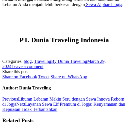
Lebaran Anda menjadi lebih berkesan dengan
Sewa Alphard Jogja
.
PT. Dunia Traveling Indonesia
Categories:
blog
,
Traveling
By
Dunia Traveling
March 29,
2024
Leave a comment
Share this post
Share
Share
Share
Share on Facebook
Tweet
Share on WhatsApp
on
on
on
Facebook
Twitter
WhatsApp
Author:
Dunia Traveling
Post
Previous
Previous
Liburan Lebaran Makin Seru dengan Sewa Innova Reborn
post:
Next
di Jogja
Next
Layanan Sewa Elf Premium di Jogja: Kenyamanan dan
navigation
post:
Kepuasan Tidak Terbantahkan
Related Posts