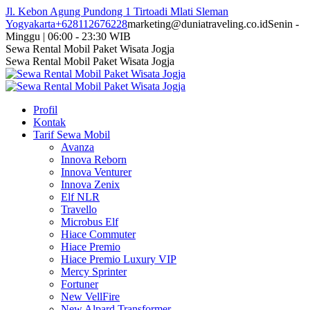
Skip
Jl. Kebon Agung Pundong 1 Tirtoadi Mlati Sleman
to
Yogyakarta
+628112676228
marketing@duniatraveling.co.id
Senin -
content
Minggu | 06:00 - 23:30 WIB
Facebook
Twitter
Instagram
YouTube
Sewa Rental Mobil Paket Wisata Jogja
page
page
page
page
Sewa Rental Mobil Paket Wisata Jogja
opens
opens
opens
opens
in
in
in
in
new
new
new
new
Profil
window
window
window
window
Kontak
Tarif Sewa Mobil
Avanza
Innova Reborn
Innova Venturer
Innova Zenix
Elf NLR
Travello
Microbus Elf
Hiace Commuter
Hiace Premio
Hiace Premio Luxury VIP
Mercy Sprinter
Fortuner
New VellFire
New Alpard Transformer