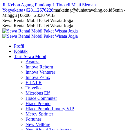
Skip
Jl. Kebon Agung Pundong 1 Tirtoadi Mlati Sleman
to
Yogyakarta
+628112676228
marketing@duniatraveling.co.id
Senin -
content
Minggu | 06:00 - 23:30 WIB
Facebook
Twitter
Instagram
YouTube
Sewa Rental Mobil Paket Wisata Jogja
page
page
page
page
Sewa Rental Mobil Paket Wisata Jogja
opens
opens
opens
opens
in
in
in
in
new
new
new
new
Profil
window
window
window
window
Kontak
Tarif Sewa Mobil
Avanza
Innova Reborn
Innova Venturer
Innova Zenix
Elf NLR
Travello
Microbus Elf
Hiace Commuter
Hiace Premio
Hiace Premio Luxury VIP
Mercy Sprinter
Fortuner
New VellFire
New Alpard Transformer