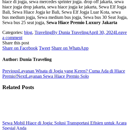
hiace di jogja, sewa mercedes sprinter jogja. drop off jakarta, sewa
hiace jogja drop jakarta, sewa hiace jogja ke jakarta, Sewa Elf Jogja
Bali, Sewa Hiace Jogja ke Bali, Sewa Elf Jogja Luar Kota, sewa
bus medium jogja, Sewa medium bus jogja, Sewa bus 30 Seat Jogja,
Sewa bus 25 seat jogja,
Sewa Hiace Premio Luxury Jakarta
Categories:
blog
,
Traveling
By
Dunia Traveling
April 30, 2024
Leave
a comment
Share this post
Share
Share
Share
Share on Facebook
Tweet
Share on WhatsApp
on
on
on
Facebook
Twitter
WhatsApp
Author:
Dunia Traveling
Post
Previous
Previous
Layanan Wisata di Jogja yang Keren? Cuma Ada di Hiace
post:
Next
Premio!
Next
Layanan Sewa Hiace Premio Solo
navigation
post:
Related Posts
Sewa Mobil Hiace di Jogja: Solusi Transportasi Efisien untuk Acara
Spesial Anda