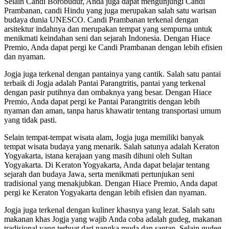
Selain Candi Borobudur, Anda juga dapat mengunjungi Candi
Prambanan, candi Hindu yang juga merupakan salah satu warisan
budaya dunia UNESCO. Candi Prambanan terkenal dengan
arsitektur indahnya dan merupakan tempat yang sempurna untuk
menikmati keindahan seni dan sejarah Indonesia. Dengan Hiace
Premio, Anda dapat pergi ke Candi Prambanan dengan lebih efisien
dan nyaman.
Jogja juga terkenal dengan pantainya yang cantik. Salah satu pantai
terbaik di Jogja adalah Pantai Parangtritis, pantai yang terkenal
dengan pasir putihnya dan ombaknya yang besar. Dengan Hiace
Premio, Anda dapat pergi ke Pantai Parangtritis dengan lebih
nyaman dan aman, tanpa harus khawatir tentang transportasi umum
yang tidak pasti.
Selain tempat-tempat wisata alam, Jogja juga memiliki banyak
tempat wisata budaya yang menarik. Salah satunya adalah Keraton
Yogyakarta, istana kerajaan yang masih dihuni oleh Sultan
Yogyakarta. Di Keraton Yogyakarta, Anda dapat belajar tentang
sejarah dan budaya Jawa, serta menikmati pertunjukan seni
tradisional yang menakjubkan. Dengan Hiace Premio, Anda dapat
pergi ke Keraton Yogyakarta dengan lebih efisien dan nyaman.
Jogja juga terkenal dengan kuliner khasnya yang lezat. Salah satu
makanan khas Jogja yang wajib Anda coba adalah gudeg, makanan
tradisional yang terbuat dari nangka muda dan santan. Selain gudeg,