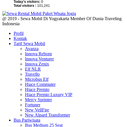
Today's visitors:
0
Total visitors :
101,241
@ 2019 - Sewa Mobil Di Yogyakarta Member Of Dunia Traveling
Indonesia
Profil
Kontak
Tarif Sewa Mobil
Avanza
Innova Reborn
Innova Venturer
Innova Zenix
Elf NLR
Travello
Microbus Elf
Hiace Commuter
Hiace Premio
Hiace Premio Luxury VIP
Mercy Sprinter
Fortuner
New VellFire
New Alpard Transformer
Bus Pariwisata
Bus Medium 25 Seat