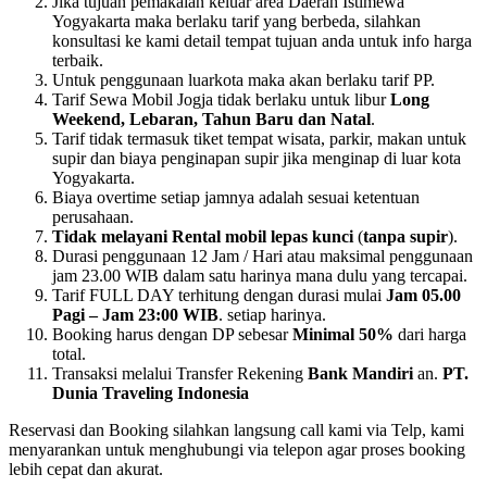
Jika tujuan pemakaian keluar area Daerah Istimewa
Yogyakarta maka berlaku tarif yang berbeda, silahkan
konsultasi ke kami detail tempat tujuan anda untuk info harga
terbaik.
Untuk penggunaan luarkota maka akan berlaku tarif PP.
Tarif Sewa Mobil Jogja tidak berlaku untuk libur
Long
Weekend, Lebaran, Tahun Baru dan Natal
.
Tarif tidak termasuk tiket tempat wisata, parkir, makan untuk
supir dan biaya penginapan supir jika menginap di luar kota
Yogyakarta.
Biaya overtime setiap jamnya adalah sesuai ketentuan
perusahaan.
Tidak melayani Rental mobil lepas kunci
(
tanpa supir
).
Durasi penggunaan 12 Jam / Hari atau maksimal penggunaan
jam 23.00 WIB dalam satu harinya mana dulu yang tercapai.
Tarif FULL DAY terhitung dengan durasi mulai
Jam 05.00
Pagi – Jam 23:00 WIB
. setiap harinya.
Booking harus dengan DP sebesar
Minimal 50%
dari harga
total.
Transaksi melalui Transfer Rekening
Bank Mandiri
an.
PT.
Dunia Traveling Indonesia
Reservasi dan Booking silahkan langsung call kami via Telp, kami
menyarankan untuk menghubungi via telepon agar proses booking
lebih cepat dan akurat.