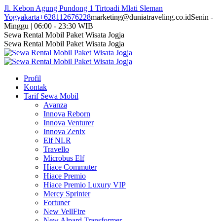
Skip
Jl. Kebon Agung Pundong 1 Tirtoadi Mlati Sleman
to
Yogyakarta
+628112676228
marketing@duniatraveling.co.id
Senin -
content
Minggu | 06:00 - 23:30 WIB
Facebook
Twitter
Instagram
YouTube
Sewa Rental Mobil Paket Wisata Jogja
page
page
page
page
Sewa Rental Mobil Paket Wisata Jogja
opens
opens
opens
opens
in
in
in
in
new
new
new
new
Profil
window
window
window
window
Kontak
Tarif Sewa Mobil
Avanza
Innova Reborn
Innova Venturer
Innova Zenix
Elf NLR
Travello
Microbus Elf
Hiace Commuter
Hiace Premio
Hiace Premio Luxury VIP
Mercy Sprinter
Fortuner
New VellFire
New Alpard Transformer