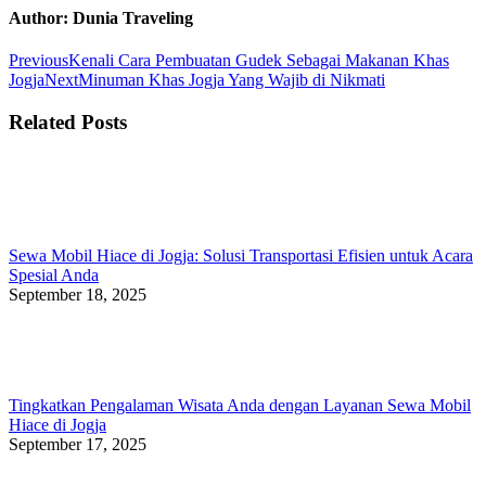
Facebook
Twitter
WhatsApp
Author:
Dunia Traveling
Post
Previous
Previous
Kenali Cara Pembuatan Gudek Sebagai Makanan Khas
post:
Next
Jogja
Next
Minuman Khas Jogja Yang Wajib di Nikmati
navigation
post:
Related Posts
Sewa Mobil Hiace di Jogja: Solusi Transportasi Efisien untuk Acara
Spesial Anda
September 18, 2025
Tingkatkan Pengalaman Wisata Anda dengan Layanan Sewa Mobil
Hiace di Jogja
September 17, 2025