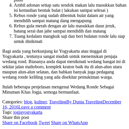
Ambil adonan setiap satu sendok makan lalu masukkan bahan
isi kemudian bentuk bulat ( lakukan sampai selesai )
Rebus ronde yang sudah dibentuk bulat dalam air yang
mendidih sampai matang dang mengapung
Rebus gula merah dengan air lalu masukkan daun jeruk,
batang serai dan jahe sampai mendidih dan matang
Tuang kedalam mangkuk saji dan beri bulatan ronde lalu siap
untuk dinikmati
Bagi anda yang berkunjung ke Yogyakarta atau tinggal di
Yogyakarta , tentunya sangat mudah untuk menemukan penjaja
wedang rond. Biasanya anda dapat menikmati wedang hangat ini di
sekitar jalan malioboro, komplek kraton baik itu di alun-alun utara
maupun alun-alun selatan, dan bahkan banyak juga pedagang
wedang ronde keliling yang ada disekitar pemukiman warga.
Itulah beberapa penjelasan mengenai Wedang Ronde Sebagai
Minuman Khas Jogja, semoga bermanfaat.
Categories:
blog
,
kuliner
,
Traveling
By
Dunia Traveling
December
16, 2016
Leave a comment
Tags:
jogja
yogyakarta
Share this post
Share
Share
Share
Share on Facebook
Tweet
Share on WhatsApp
on
on
on