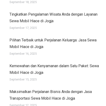
September 18, 2025
Tingkatkan Pengalaman Wisata Anda dengan Layanan
Sewa Mobil Hiace di Jogja
September 17, 2025
Pilihan Terbaik untuk Perjalanan Keluarga: Jasa Sewa
Mobil Hiace di Jogja
September 16, 2025
Kemewahan dan Kenyamanan dalam Satu Paket: Sewa
Mobil Hiace di Jogja
September 15, 2025
Maksimalkan Perjalanan Bisnis Anda dengan Jasa
Transportasi Sewa Mobil Hiace di Jogja
September 12, 2025