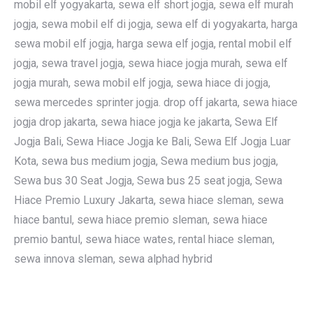
mobil elf yogyakarta, sewa elf short jogja, sewa elf murah
jogja, sewa mobil elf di jogja, sewa elf di yogyakarta, harga
sewa mobil elf jogja, harga sewa elf jogja, rental mobil elf
jogja, sewa travel jogja, sewa hiace jogja murah, sewa elf
jogja murah, sewa mobil elf jogja, sewa hiace di jogja,
sewa mercedes sprinter jogja. drop off jakarta, sewa hiace
jogja drop jakarta, sewa hiace jogja ke jakarta, Sewa Elf
Jogja Bali, Sewa Hiace Jogja ke Bali, Sewa Elf Jogja Luar
Kota, sewa bus medium jogja, Sewa medium bus jogja,
Sewa bus 30 Seat Jogja, Sewa bus 25 seat jogja, Sewa
Hiace Premio Luxury Jakarta, sewa hiace sleman, sewa
hiace bantul, sewa hiace premio sleman, sewa hiace
premio bantul, sewa hiace wates, rental hiace sleman,
sewa innova sleman, sewa alphad hybrid