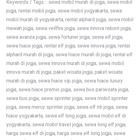
Keywords / Tags : sewa mobil murah di jogja, sewa mobil
jogja, rental mobil jogja, sewa mobil yogyakarta, sewa
mobil murah di yogyakarta, rental alphard jogja, sewa mobil
mewah jogja, sewa vellfire jogja, sewa innova reborn jogja,
sewa avanza jogja, sewa fortuner jogja, sewa elf jogja,
sewa hiace jogja, rental elf jogja, sewa innova jogja, rental
alphard murah di jogja, sewa hiace murah di jogja, rental elf
murah di jogja, sewa innova murah di jogja, sewa mobil
innova murah di jogja, paket wisata jogja, paket wisata
murah di jogja, sewa hiace vip jogja, sewa hiace luxury
jogja, sewa hiace premio jogja, sewa bus pariwsata jogja,
sewa bus jogja, sewa sprinter jogja, sewa mobil sprinter
jogja, sewa mercy sprinter jogja, sewa elf nlr jogja, sewa
hiace yogyakarta, sewa elf long jogja, sewa mobil elf di
yogyakarta, sewa mobil travel jogja, sewa long elf jogja,
harga sewa elf di jogja, harga sewa elf long jogja, sewa