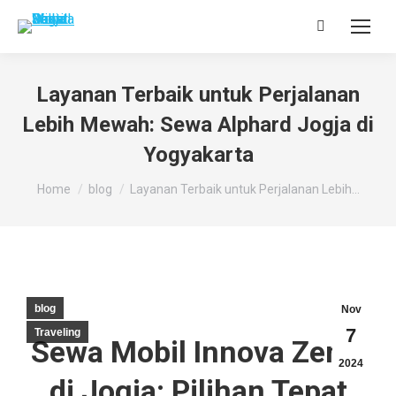
Search:
Layanan Terbaik untuk Perjalanan
Lebih Mewah: Sewa Alphard Jogja di
Yogyakarta
You are here:
Home
blog
Layanan Terbaik untuk Perjalanan Lebih…
blog
Nov
7
Traveling
Sewa Mobil Innova Zenix
2024
di Jogja: Pilihan Tepat