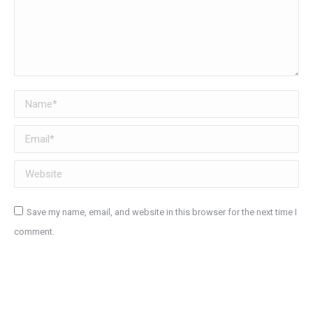
Name *
Email *
Website
Save my name, email, and website in this browser for the next time I
comment.
Post comment