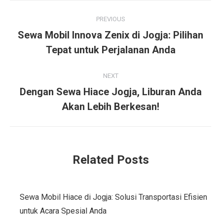
Post
PREVIOUS
navigation
Sewa Mobil Innova Zenix di Jogja: Pilihan
Previous
Tepat untuk Perjalanan Anda
post:
NEXT
Dengan Sewa Hiace Jogja, Liburan Anda
Next
Akan Lebih Berkesan!
post:
Related Posts
Sewa Mobil Hiace di Jogja: Solusi Transportasi Efisien
untuk Acara Spesial Anda