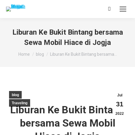
Search:
Liburan Ke Bukit Bintang bersama
Sewa Mobil Hiace di Jogja
You are here:
Home
blog
Liburan Ke Bukit Bintang bersama…
blog
Jul
31
Traveling
Liburan Ke Bukit Bintang
2022
bersama Sewa Mobil