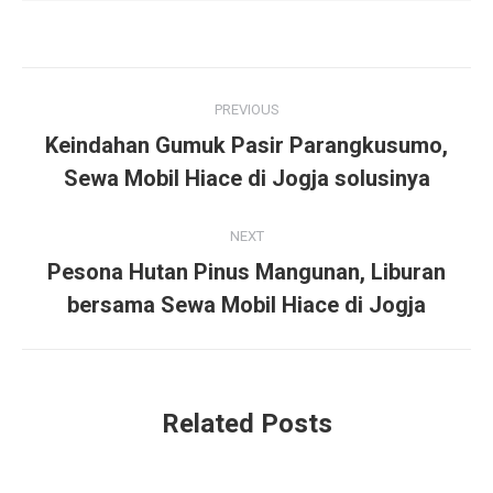
Post
PREVIOUS
navigation
Keindahan Gumuk Pasir Parangkusumo,
Previous
Sewa Mobil Hiace di Jogja solusinya
post:
NEXT
Pesona Hutan Pinus Mangunan, Liburan
Next
bersama Sewa Mobil Hiace di Jogja
post:
Related Posts