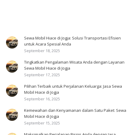
Post comment
Sewa Mobil Hiace di Jogja: Solusi Transportasi Efisien
untuk Acara Spesial Anda
September 18, 2025
Tingkatkan Pengalaman Wisata Anda dengan Layanan
Sewa Mobil Hiace di Jogja
September 17, 2025
Pilihan Terbaik untuk Perjalanan Keluarga: Jasa Sewa
Mobil Hiace di Jogja
September 16, 2025
Kemewahan dan Kenyamanan dalam Satu Paket: Sewa
Mobil Hiace di Jogja
September 15, 2025
Maksimalkan Perjalanan Bisnis Anda dengan Jasa