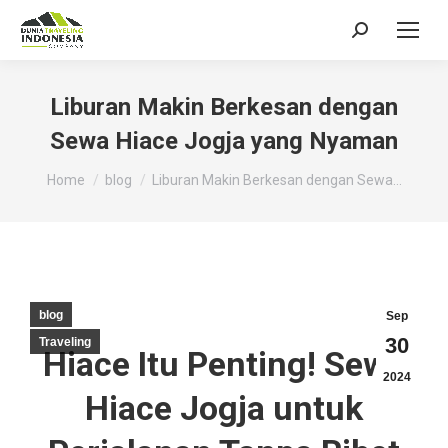
Search:
Liburan Makin Berkesan dengan
Sewa Hiace Jogja yang Nyaman
You are here:
Home
blog
Liburan Makin Berkesan dengan Sewa…
blog
Sep
30
Traveling
Hiace Itu Penting! Sewa
2024
Hiace Jogja untuk