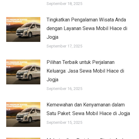
September 18, 2025
Tingkatkan Pengalaman Wisata Anda
dengan Layanan Sewa Mobil Hiace di
Jogja
September 17, 2025
Pilihan Terbaik untuk Perjalanan
Keluarga: Jasa Sewa Mobil Hiace di
Jogja
September 16, 2025
Kemewahan dan Kenyamanan dalam
Satu Paket: Sewa Mobil Hiace di Jogja
September 15, 2025