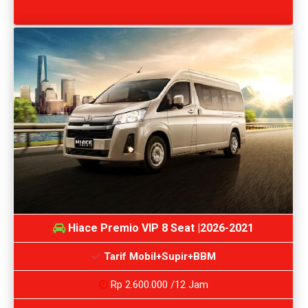
Hiace Premio VIP 8 Seat |2026-2021
Tarif Mobil+Supir+BBM
Rp 2.600.000 /12 Jam