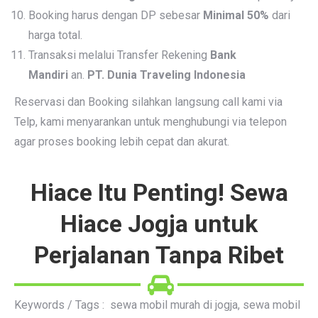
Booking harus dengan DP sebesar
Minimal 50%
dari
harga total.
Transaksi melalui Transfer Rekening
Bank
Mandiri
an.
PT. Dunia Traveling Indonesia
Reservasi dan Booking silahkan langsung call kami via
Telp, kami menyarankan untuk menghubungi via telepon
agar proses booking lebih cepat dan akurat.
Hiace Itu Penting! Sewa
Hiace Jogja untuk
Perjalanan Tanpa Ribet
Keywords / Tags : sewa mobil murah di jogja, sewa mobil