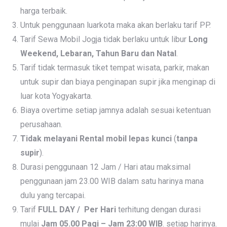
harga terbaik.
Untuk penggunaan luarkota maka akan berlaku tarif PP.
Tarif Sewa Mobil Jogja tidak berlaku untuk libur
Long
Weekend, Lebaran, Tahun Baru dan Natal
.
Tarif tidak termasuk tiket tempat wisata, parkir, makan
untuk supir dan biaya penginapan supir jika menginap di
luar kota Yogyakarta.
Biaya overtime setiap jamnya adalah sesuai ketentuan
perusahaan.
Tidak melayani Rental mobil lepas kunci
(
tanpa
supir
).
Durasi penggunaan 12 Jam / Hari atau maksimal
penggunaan jam 23.00 WIB dalam satu harinya mana
dulu yang tercapai.
Tarif
FULL DAY / Per Hari
terhitung dengan durasi
mulai
Jam 05.00 Pagi – Jam 23:00 WIB
. setiap harinya.