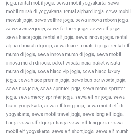
jogja, rental mobil jogja, sewa mobil yogyakarta, sewa
mobil murah di yogyakarta, rental alphard jogja, sewa mobil
mewah jogja, sewa vellfire jogja, sewa innova reborn jogja,
sewa avanza jogja, sewa fortuner jogja, sewa elf jogja,
sewa hiace jogja, rental elf jogja, sewa innova jogja, rental
alphard murah di jogja, sewa hiace murah di jogja, rental elf
murah di jogja, sewa innova murah di jogja, sewa mobil
innova murah di jogja, paket wisata jogja, paket wisata
murah di jogja, sewa hiace vip jogja, sewa hiace luxury
jogja, sewa hiace premio jogja, sewa bus pariwsata jogja,
sewa bus jogja, sewa sprinter jogja, sewa mobil sprinter
jogja, sewa mercy sprinter jogja, sewa elf nlr jogja, sewa
hiace yogyakarta, sewa elf long jogja, sewa mobil elf di
yogyakarta, sewa mobil travel jogja, sewa long elf jogja,
harga sewa elf di jogja, harga sewa elf long jogja, sewa
mobil elf yogyakarta, sewa elf short jogja, sewa elf murah