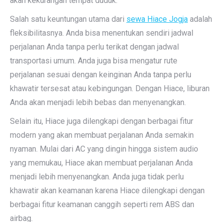
akan kekurangan tempat duduk.
Salah satu keuntungan utama dari
sewa Hiace Jogja
adalah
fleksibilitasnya. Anda bisa menentukan sendiri jadwal
perjalanan Anda tanpa perlu terikat dengan jadwal
transportasi umum. Anda juga bisa mengatur rute
perjalanan sesuai dengan keinginan Anda tanpa perlu
khawatir tersesat atau kebingungan. Dengan Hiace, liburan
Anda akan menjadi lebih bebas dan menyenangkan.
Selain itu, Hiace juga dilengkapi dengan berbagai fitur
modern yang akan membuat perjalanan Anda semakin
nyaman. Mulai dari AC yang dingin hingga sistem audio
yang memukau, Hiace akan membuat perjalanan Anda
menjadi lebih menyenangkan. Anda juga tidak perlu
khawatir akan keamanan karena Hiace dilengkapi dengan
berbagai fitur keamanan canggih seperti rem ABS dan
airbag.