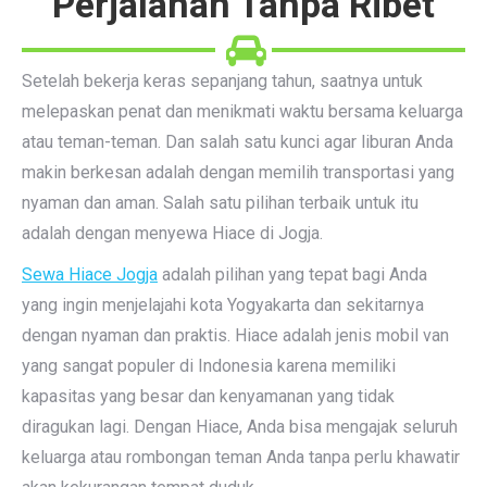
Perjalanan Tanpa Ribet
Setelah bekerja keras sepanjang tahun, saatnya untuk
melepaskan penat dan menikmati waktu bersama keluarga
atau teman-teman. Dan salah satu kunci agar liburan Anda
makin berkesan adalah dengan memilih transportasi yang
nyaman dan aman. Salah satu pilihan terbaik untuk itu
adalah dengan menyewa Hiace di Jogja.
Sewa Hiace Jogja
adalah pilihan yang tepat bagi Anda
yang ingin menjelajahi kota Yogyakarta dan sekitarnya
dengan nyaman dan praktis. Hiace adalah jenis mobil van
yang sangat populer di Indonesia karena memiliki
kapasitas yang besar dan kenyamanan yang tidak
diragukan lagi. Dengan Hiace, Anda bisa mengajak seluruh
keluarga atau rombongan teman Anda tanpa perlu khawatir