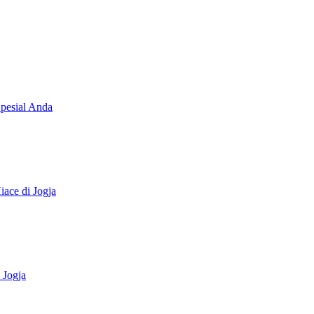
post:
Spesial Anda
ace di Jogja
 Jogja