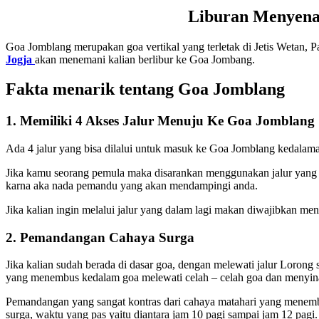
Liburan Menyena
Goa Jomblang merupakan goa vertikal yang terletak di Jetis Wetan, P
Jogja
akan menemani kalian berlibur ke Goa Jombang.
Fakta menarik tentang Goa Jomblang
1. Memiliki 4 Akses Jalur Menuju Ke Goa Jomblang
Ada 4 jalur yang bisa dilalui untuk masuk ke Goa Jomblang kedalama
Jika kamu seorang pemula maka disarankan menggunakan jalur yang 15 me
karna aka nada pemandu yang akan mendampingi anda.
Jika kalian ingin melalui jalur yang dalam lagi makan diwajibkan me
2. Pemandangan Cahaya Surga
Jika kalian sudah berada di dasar goa, dengan melewati jalur Loron
yang menembus kedalam goa melewati celah – celah goa dan menyina
Pemandangan yang sangat kontras dari cahaya matahari yang menembu
surga, waktu yang pas yaitu diantara jam 10 pagi sampai jam 12 pagi.