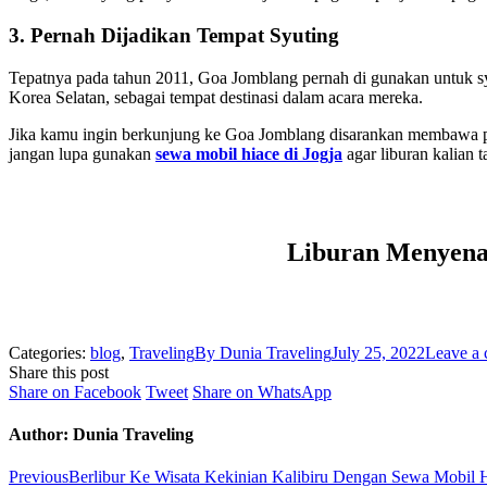
3. Pernah Dijadikan Tempat Syuting
Tepatnya pada tahun 2011, Goa Jomblang pernah di gunakan untuk syu
Korea Selatan, sebagai tempat destinasi dalam acara mereka.
Jika kamu ingin berkunjung ke Goa Jomblang disarankan membawa per
jangan lupa gunakan
sewa mobil hiace di Jogja
agar liburan kalian
Liburan Menyena
Categories:
blog
,
Traveling
By
Dunia Traveling
July 25, 2022
Leave a
Share this post
Share
Share
Share
Share on Facebook
Tweet
Share on WhatsApp
on
on
on
Facebook
Twitter
WhatsApp
Author:
Dunia Traveling
Post
Previous
Previous
Berlibur Ke Wisata Kekinian Kalibiru Dengan Sewa Mobil H