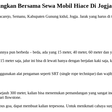
ngkan Bersama Sewa Mobil Hiace Di Jogja
acarejo, Semanu, Kabupaten Gunung kidul, Jogja. Jarak yang harus di te
nnya pun berbeda – beda, ada yang 15 meter, 40 meter, 60 meter dan 
ter saja, jalur ini bisa di lewati hanya dengan berjalan kaki saja, ko
nggunakan alat pengaman seperti SRT (single rope technique) dan wajib
g sejauh 300 meter, kalian bisa menemukan pemandangan yang sangat ind
ri flowstone.
s goa, dapat membuat kalian terpesona. Untuk menikmati cahaya surg