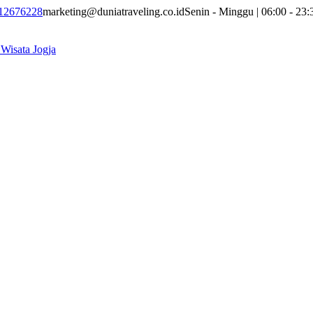
12676228
marketing@duniatraveling.co.id
Senin - Minggu | 06:00 - 23