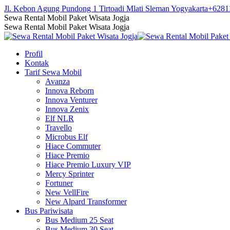
Skip
Jl. Kebon Agung Pundong 1 Tirtoadi Mlati Sleman Yogyakarta
+6281
to
Facebook
Twitter
Instagram
YouTube
Sewa Rental Mobil Paket Wisata Jogja
content
page
page
page
page
Sewa Rental Mobil Paket Wisata Jogja
opens
opens
opens
opens
in
in
in
in
Profil
new
new
new
new
Kontak
window
window
window
window
Tarif Sewa Mobil
Avanza
Innova Reborn
Innova Venturer
Innova Zenix
Elf NLR
Travello
Microbus Elf
Hiace Commuter
Hiace Premio
Hiace Premio Luxury VIP
Mercy Sprinter
Fortuner
New VellFire
New Alpard Transformer
Bus Pariwisata
Bus Medium 25 Seat
Bus Medium 30 Seat