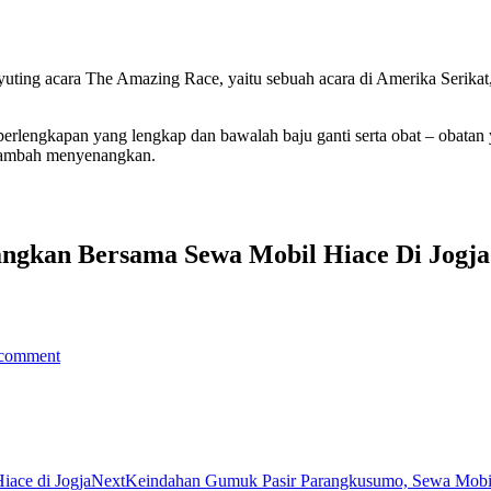
ting acara The Amazing Race, yaitu sebuah acara di Amerika Serikat,
lengkapan yang lengkap dan bawalah baju ganti serta obat – obatan y
 tambah menyenangkan.
ngkan Bersama Sewa Mobil Hiace Di Jogja
 comment
Next
iace di Jogja
Next
Keindahan Gumuk Pasir Parangkusumo, Sewa Mobil 