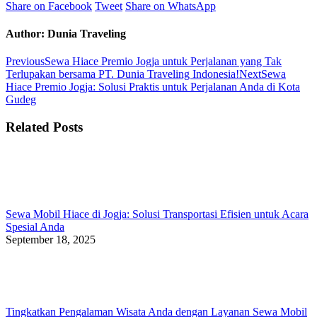
Share
Share
Share
Share on Facebook
Tweet
Share on WhatsApp
on
on
on
Facebook
Twitter
WhatsApp
Author:
Dunia Traveling
Post
Previous
Previous
Sewa Hiace Premio Jogja untuk Perjalanan yang Tak
post:
Next
Terlupakan bersama PT. Dunia Traveling Indonesia!
Next
Sewa
navigation
post:
Hiace Premio Jogja: Solusi Praktis untuk Perjalanan Anda di Kota
Gudeg
Related Posts
Sewa Mobil Hiace di Jogja: Solusi Transportasi Efisien untuk Acara
Spesial Anda
September 18, 2025
Tingkatkan Pengalaman Wisata Anda dengan Layanan Sewa Mobil