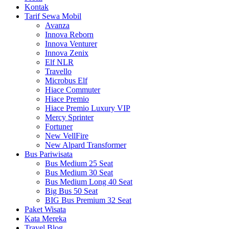
Kontak
Tarif Sewa Mobil
Avanza
Innova Reborn
Innova Venturer
Innova Zenix
Elf NLR
Travello
Microbus Elf
Hiace Commuter
Hiace Premio
Hiace Premio Luxury VIP
Mercy Sprinter
Fortuner
New VellFire
New Alpard Transformer
Bus Pariwisata
Bus Medium 25 Seat
Bus Medium 30 Seat
Bus Medium Long 40 Seat
Big Bus 50 Seat
BIG Bus Premium 32 Seat
Paket Wisata
Kata Mereka
Travel Blog