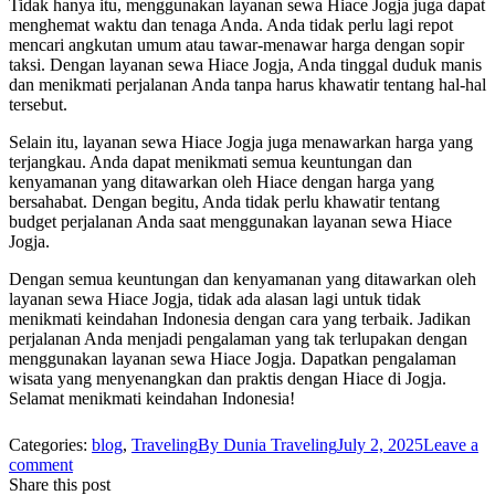
Tidak hanya itu, menggunakan layanan sewa Hiace Jogja juga dapat
menghemat waktu dan tenaga Anda. Anda tidak perlu lagi repot
mencari angkutan umum atau tawar-menawar harga dengan sopir
taksi. Dengan layanan sewa Hiace Jogja, Anda tinggal duduk manis
dan menikmati perjalanan Anda tanpa harus khawatir tentang hal-hal
tersebut.
Selain itu, layanan sewa Hiace Jogja juga menawarkan harga yang
terjangkau. Anda dapat menikmati semua keuntungan dan
kenyamanan yang ditawarkan oleh Hiace dengan harga yang
bersahabat. Dengan begitu, Anda tidak perlu khawatir tentang
budget perjalanan Anda saat menggunakan layanan sewa Hiace
Jogja.
Dengan semua keuntungan dan kenyamanan yang ditawarkan oleh
layanan sewa Hiace Jogja, tidak ada alasan lagi untuk tidak
menikmati keindahan Indonesia dengan cara yang terbaik. Jadikan
perjalanan Anda menjadi pengalaman yang tak terlupakan dengan
menggunakan layanan sewa Hiace Jogja. Dapatkan pengalaman
wisata yang menyenangkan dan praktis dengan Hiace di Jogja.
Selamat menikmati keindahan Indonesia!
Categories:
blog
,
Traveling
By
Dunia Traveling
July 2, 2025
Leave a
comment
Share this post