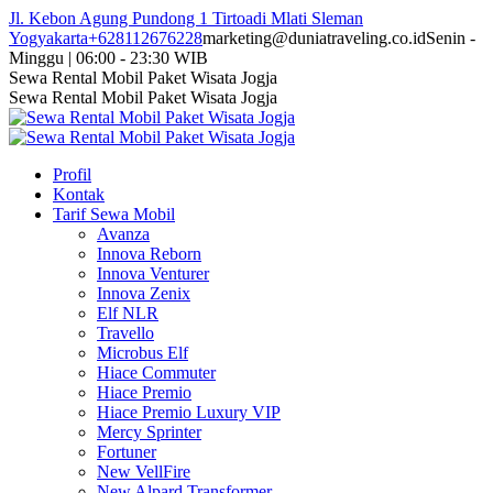
Skip
Jl. Kebon Agung Pundong 1 Tirtoadi Mlati Sleman
to
Yogyakarta
+628112676228
marketing@duniatraveling.co.id
Senin -
content
Minggu | 06:00 - 23:30 WIB
Facebook
Twitter
Instagram
YouTube
Sewa Rental Mobil Paket Wisata Jogja
page
page
page
page
Sewa Rental Mobil Paket Wisata Jogja
opens
opens
opens
opens
in
in
in
in
new
new
new
new
Profil
window
window
window
window
Kontak
Tarif Sewa Mobil
Avanza
Innova Reborn
Innova Venturer
Innova Zenix
Elf NLR
Travello
Microbus Elf
Hiace Commuter
Hiace Premio
Hiace Premio Luxury VIP
Mercy Sprinter
Fortuner
New VellFire
New Alpard Transformer