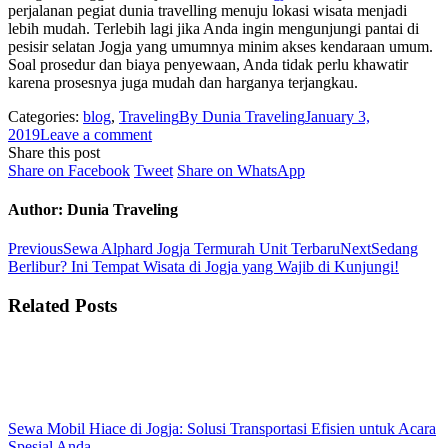
perjalanan pegiat dunia travelling menuju lokasi wisata menjadi
lebih mudah. Terlebih lagi jika Anda ingin mengunjungi pantai di
pesisir selatan Jogja yang umumnya minim akses kendaraan umum.
Soal prosedur dan biaya penyewaan, Anda tidak perlu khawatir
karena prosesnya juga mudah dan harganya terjangkau.
Categories:
blog
,
Traveling
By
Dunia Traveling
January 3,
2019
Leave a comment
Share this post
Share
Share
Share
Share on Facebook
Tweet
Share on WhatsApp
on
on
on
Facebook
Twitter
WhatsApp
Author:
Dunia Traveling
Post
Previous
Next
Previous
Sewa Alphard Jogja Termurah Unit Terbaru
Next
Sedang
post:
post:
Berlibur? Ini Tempat Wisata di Jogja yang Wajib di Kunjungi!
navigation
Related Posts
Sewa Mobil Hiace di Jogja: Solusi Transportasi Efisien untuk Acara
Spesial Anda