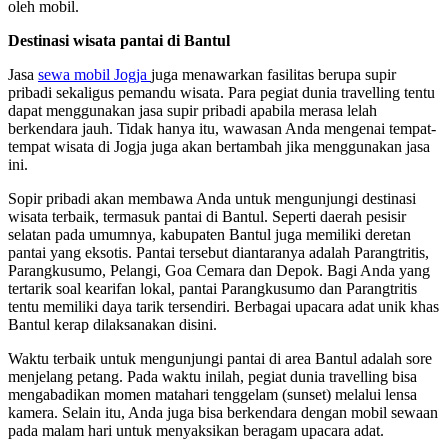
oleh mobil.
Destinasi wisata pantai di Bantul
Jasa
sewa mobil Jogja
juga menawarkan fasilitas berupa supir
pribadi sekaligus pemandu wisata. Para pegiat dunia travelling tentu
dapat menggunakan jasa supir pribadi apabila merasa lelah
berkendara jauh. Tidak hanya itu, wawasan Anda mengenai tempat-
tempat wisata di Jogja juga akan bertambah jika menggunakan jasa
ini.
Sopir pribadi akan membawa Anda untuk mengunjungi destinasi
wisata terbaik, termasuk pantai di Bantul. Seperti daerah pesisir
selatan pada umumnya, kabupaten Bantul juga memiliki deretan
pantai yang eksotis. Pantai tersebut diantaranya adalah Parangtritis,
Parangkusumo, Pelangi, Goa Cemara dan Depok. Bagi Anda yang
tertarik soal kearifan lokal, pantai Parangkusumo dan Parangtritis
tentu memiliki daya tarik tersendiri. Berbagai upacara adat unik khas
Bantul kerap dilaksanakan disini.
Waktu terbaik untuk mengunjungi pantai di area Bantul adalah sore
menjelang petang. Pada waktu inilah, pegiat dunia travelling bisa
mengabadikan momen matahari tenggelam (sunset) melalui lensa
kamera. Selain itu, Anda juga bisa berkendara dengan mobil sewaan
pada malam hari untuk menyaksikan beragam upacara adat.