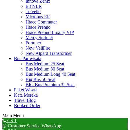
Innova Zenix
Elf NLR
Travello
Microbus Elf
Hiace Commuter
Hiace Premio
Hiace Premio Luxury VIP
Mercy Sprinter
Fortuner
New VellFire
New Alpard Transformer
Bus Pariwisata
Bus Medium 25 Seat
Bus Medium 30 Seat
Bus Medium Long 40 Seat
Big Bus 50 Seat
BIG Bus Premium 32 Seat
Paket Wisata
Kata Mereka
Travel Blog
Booked Order
Main Menu
Go
CS 1
to
Customer Service WhatsApp