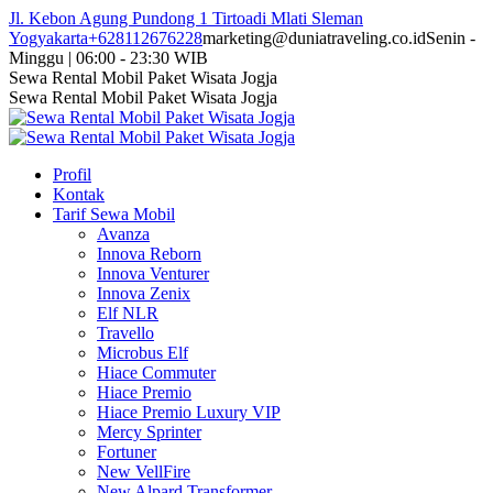
Skip
Jl. Kebon Agung Pundong 1 Tirtoadi Mlati Sleman
to
Yogyakarta
+628112676228
marketing@duniatraveling.co.id
Senin -
content
Minggu | 06:00 - 23:30 WIB
Facebook
Twitter
Instagram
YouTube
Sewa Rental Mobil Paket Wisata Jogja
page
page
page
page
Sewa Rental Mobil Paket Wisata Jogja
opens
opens
opens
opens
in
in
in
in
new
new
new
new
Profil
window
window
window
window
Kontak
Tarif Sewa Mobil
Avanza
Innova Reborn
Innova Venturer
Innova Zenix
Elf NLR
Travello
Microbus Elf
Hiace Commuter
Hiace Premio
Hiace Premio Luxury VIP
Mercy Sprinter
Fortuner
New VellFire
New Alpard Transformer