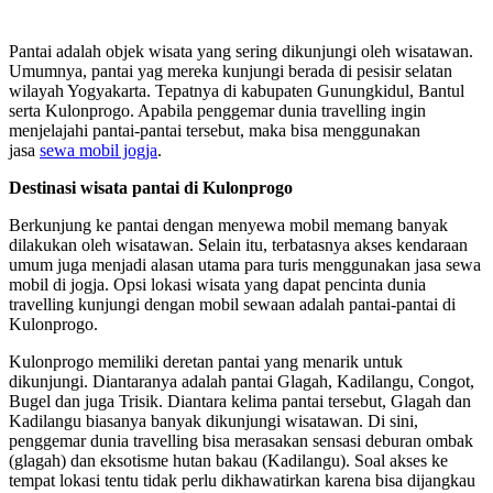
Pantai adalah objek wisata yang sering dikunjungi oleh wisatawan.
Umumnya, pantai yag mereka kunjungi berada di pesisir selatan
wilayah Yogyakarta. Tepatnya di kabupaten Gunungkidul, Bantul
serta Kulonprogo. Apabila penggemar dunia travelling ingin
menjelajahi pantai-pantai tersebut, maka bisa menggunakan
jasa
sewa mobil jogja
.
Destinasi wisata pantai di Kulonprogo
Berkunjung ke pantai dengan menyewa mobil memang banyak
dilakukan oleh wisatawan. Selain itu, terbatasnya akses kendaraan
umum juga menjadi alasan utama para turis menggunakan jasa sewa
mobil di jogja. Opsi lokasi wisata yang dapat pencinta dunia
travelling kunjungi dengan mobil sewaan adalah pantai-pantai di
Kulonprogo.
Kulonprogo memiliki deretan pantai yang menarik untuk
dikunjungi. Diantaranya adalah pantai Glagah, Kadilangu, Congot,
Bugel dan juga Trisik. Diantara kelima pantai tersebut, Glagah dan
Kadilangu biasanya banyak dikunjungi wisatawan. Di sini,
penggemar dunia travelling bisa merasakan sensasi deburan ombak
(glagah) dan eksotisme hutan bakau (Kadilangu). Soal akses ke
tempat lokasi tentu tidak perlu dikhawatirkan karena bisa dijangkau