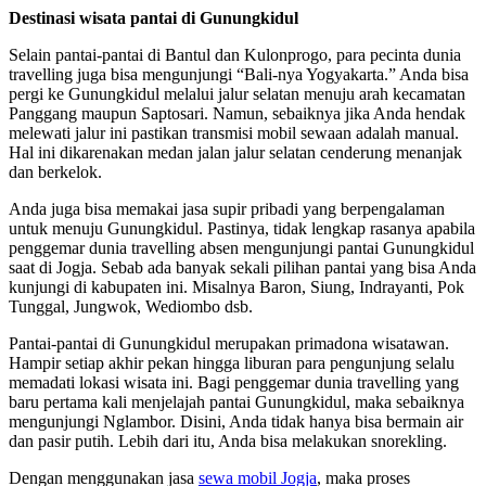
Destinasi wisata pantai di Gunungkidul
Selain pantai-pantai di Bantul dan Kulonprogo, para pecinta dunia
travelling juga bisa mengunjungi “Bali-nya Yogyakarta.” Anda bisa
pergi ke Gunungkidul melalui jalur selatan menuju arah kecamatan
Panggang maupun Saptosari. Namun, sebaiknya jika Anda hendak
melewati jalur ini pastikan transmisi mobil sewaan adalah manual.
Hal ini dikarenakan medan jalan jalur selatan cenderung menanjak
dan berkelok.
Anda juga bisa memakai jasa supir pribadi yang berpengalaman
untuk menuju Gunungkidul. Pastinya, tidak lengkap rasanya apabila
penggemar dunia travelling absen mengunjungi pantai Gunungkidul
saat di Jogja. Sebab ada banyak sekali pilihan pantai yang bisa Anda
kunjungi di kabupaten ini. Misalnya Baron, Siung, Indrayanti, Pok
Tunggal, Jungwok, Wediombo dsb.
Pantai-pantai di Gunungkidul merupakan primadona wisatawan.
Hampir setiap akhir pekan hingga liburan para pengunjung selalu
memadati lokasi wisata ini. Bagi penggemar dunia travelling yang
baru pertama kali menjelajah pantai Gunungkidul, maka sebaiknya
mengunjungi Nglambor. Disini, Anda tidak hanya bisa bermain air
dan pasir putih. Lebih dari itu, Anda bisa melakukan snorekling.
Dengan menggunakan jasa
sewa mobil Jogja
, maka proses