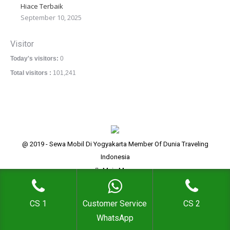
Hiace Terbaik
September 10, 2025
Visitor
Today's visitors:
0
Total visitors :
101,241
@ 2019 - Sewa Mobil Di Yogyakarta Member Of Dunia Traveling
Indonesia
Main Menu
CS 1
Customer Service
CS 2
WhatsApp
Go