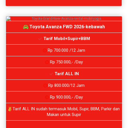
Toyota Avanza FWD 2026-kebawah
Tarif Mobil+Supir+BBM
Rp 700.000 /12 Jam
Rp 750.000,- /Day
Tarif ALL IN
Rp 800.000/12 Jam
Rp 900.000,- /Day
Tarif ALL IN sudah termasuk Mobil, Supir, BBM, Parkir dan
Makan untuk Supir