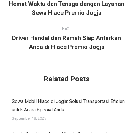
navigation
Hemat Waktu dan Tenaga dengan Layanan
Previous
Sewa Hiace Premio Jogja
post:
NEXT
Driver Handal dan Ramah Siap Antarkan
Next
Anda di Hiace Premio Jogja
post:
Related Posts
Sewa Mobil Hiace di Jogja: Solusi Transportasi Efisien
untuk Acara Spesial Anda
September 18, 2025