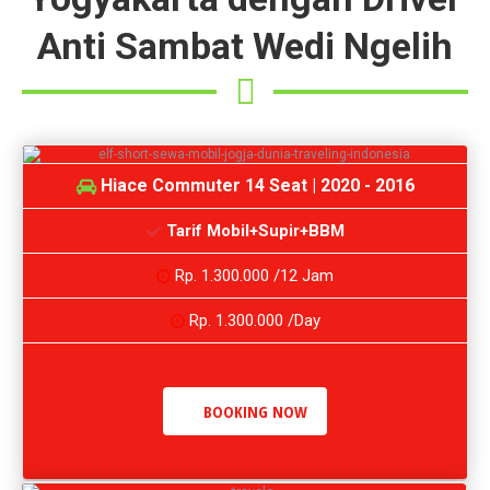
Anti Sambat Wedi Ngelih
Hiace Commuter 14 Seat | 2020 - 2016
Tarif Mobil+Supir+BBM
Rp. 1.300.000 /12 Jam
Rp. 1.300.000 /Day
BOOKING NOW