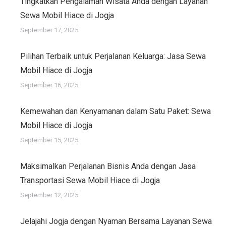
Tingkatkan Pengalaman Wisata Anda dengan Layanan
Sewa Mobil Hiace di Jogja
September 17, 2025
Pilihan Terbaik untuk Perjalanan Keluarga: Jasa Sewa
Mobil Hiace di Jogja
September 16, 2025
Kemewahan dan Kenyamanan dalam Satu Paket: Sewa
Mobil Hiace di Jogja
September 15, 2025
Maksimalkan Perjalanan Bisnis Anda dengan Jasa
Transportasi Sewa Mobil Hiace di Jogja
September 12, 2025
Jelajahi Jogja dengan Nyaman Bersama Layanan Sewa