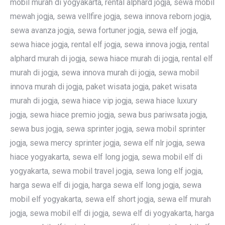
mobil murah di yogyakarta, rental alphard jogja, sewa mobil
mewah jogja, sewa vellfire jogja, sewa innova reborn jogja,
sewa avanza jogja, sewa fortuner jogja, sewa elf jogja,
sewa hiace jogja, rental elf jogja, sewa innova jogja, rental
alphard murah di jogja, sewa hiace murah di jogja, rental elf
murah di jogja, sewa innova murah di jogja, sewa mobil
innova murah di jogja, paket wisata jogja, paket wisata
murah di jogja, sewa hiace vip jogja, sewa hiace luxury
jogja, sewa hiace premio jogja, sewa bus pariwsata jogja,
sewa bus jogja, sewa sprinter jogja, sewa mobil sprinter
jogja, sewa mercy sprinter jogja, sewa elf nlr jogja, sewa
hiace yogyakarta, sewa elf long jogja, sewa mobil elf di
yogyakarta, sewa mobil travel jogja, sewa long elf jogja,
harga sewa elf di jogja, harga sewa elf long jogja, sewa
mobil elf yogyakarta, sewa elf short jogja, sewa elf murah
jogja, sewa mobil elf di jogja, sewa elf di yogyakarta, harga