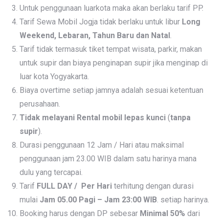
Untuk penggunaan luarkota maka akan berlaku tarif PP.
Tarif Sewa Mobil Jogja tidak berlaku untuk libur
Long
Weekend, Lebaran, Tahun Baru dan Natal
.
Tarif tidak termasuk tiket tempat wisata, parkir, makan
untuk supir dan biaya penginapan supir jika menginap di
luar kota Yogyakarta.
Biaya overtime setiap jamnya adalah sesuai ketentuan
perusahaan.
Tidak melayani Rental mobil lepas kunci
(
tanpa
supir
).
Durasi penggunaan 12 Jam / Hari atau maksimal
penggunaan jam 23.00 WIB dalam satu harinya mana
dulu yang tercapai.
Tarif
FULL DAY / Per Hari
terhitung dengan durasi
mulai
Jam 05.00 Pagi – Jam 23:00 WIB
. setiap harinya.
Booking harus dengan DP sebesar
Minimal 50%
dari