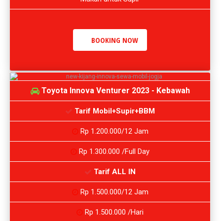
BOOKING NOW
Toyota Innova Venturer 2023 - Kebawah
Tarif Mobil+Supir+BBM
Rp 1.200.000/12 Jam
Rp 1.300.000 /Full Day
Tarif ALL IN
Rp 1.500.000/12 Jam
Rp 1.500.000 /Hari