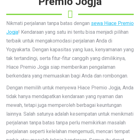
Premio Jogja
Nikmati perjalanan tanpa batas dengan
sewa Hiace Premio
Jogja
! Kendaraan yang satu ini tentu bisa menjadi pilihan
terbaik untuk mengakomodasi perjalanan Anda di
Yogyakarta. Dengan kapasitas yang luas, kenyamanan yang
tak tertandingi, serta fitur-fitur canggih yang dimilikinya,
Hiace Premio Jogja siap memberikan pengalaman
berkendara yang memuaskan bagi Anda dan rombongan.
Dengan memilih untuk menyewa Hiace Premio Jogja, Anda
tidak hanya mendapatkan kendaraan yang nyaman dan
mewah, tetapi juga memperoleh berbagai keuntungan
lainnya. Salah satunya adalah kesempatan untuk menikmati
perjalanan tanpa batas tanpa perlu memikirkan masalah
perjalanan seperti kelelahan mengemudi, mencari tempat