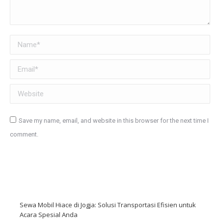
Name *
Email *
Website
Save my name, email, and website in this browser for the next time I
comment.
Post comment
Sewa Mobil Hiace di Jogja: Solusi Transportasi Efisien untuk
Acara Spesial Anda