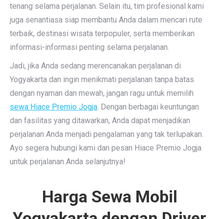
tenang selama perjalanan. Selain itu, tim profesional kami
juga senantiasa siap membantu Anda dalam mencari rute
terbaik, destinasi wisata terpopuler, serta memberikan
informasi-informasi penting selama perjalanan.
Jadi, jika Anda sedang merencanakan perjalanan di
Yogyakarta dan ingin menikmati perjalanan tanpa batas
dengan nyaman dan mewah, jangan ragu untuk memilih
sewa Hiace Premio Jogja
. Dengan berbagai keuntungan
dan fasilitas yang ditawarkan, Anda dapat menjadikan
perjalanan Anda menjadi pengalaman yang tak terlupakan.
Ayo segera hubungi kami dan pesan Hiace Premio Jogja
untuk perjalanan Anda selanjutnya!
Harga
Sewa Mobil
Yogyakarta dengan Driver