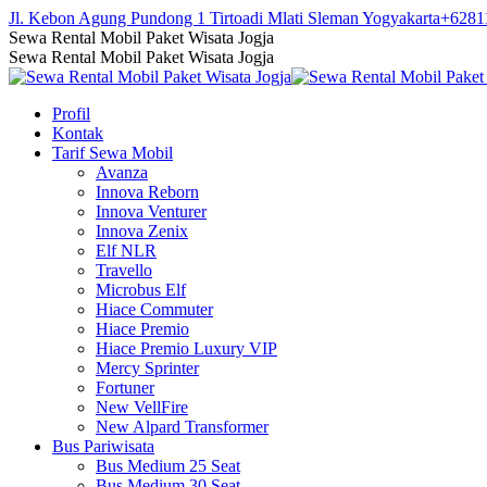
Skip
Jl. Kebon Agung Pundong 1 Tirtoadi Mlati Sleman Yogyakarta
+6281
to
Facebook
Twitter
Instagram
YouTube
Sewa Rental Mobil Paket Wisata Jogja
content
page
page
page
page
Sewa Rental Mobil Paket Wisata Jogja
opens
opens
opens
opens
in
in
in
in
Profil
new
new
new
new
Kontak
window
window
window
window
Tarif Sewa Mobil
Avanza
Innova Reborn
Innova Venturer
Innova Zenix
Elf NLR
Travello
Microbus Elf
Hiace Commuter
Hiace Premio
Hiace Premio Luxury VIP
Mercy Sprinter
Fortuner
New VellFire
New Alpard Transformer
Bus Pariwisata
Bus Medium 25 Seat
Bus Medium 30 Seat