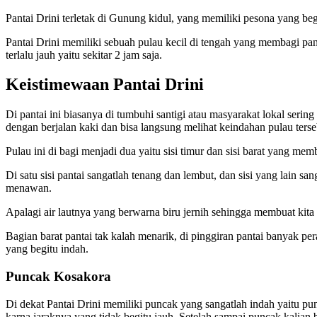
Pantai Drini terletak di Gunung kidul, yang memiliki pesona yang beg
Pantai Drini memiliki sebuah pulau kecil di tengah yang membagi pantai
terlalu jauh yaitu sekitar 2 jam saja.
Keistimewaan Pantai Drini
Di pantai ini biasanya di tumbuhi santigi atau masyarakat lokal sering 
dengan berjalan kaki dan bisa langsung melihat keindahan pulau terse
Pulau ini di bagi menjadi dua yaitu sisi timur dan sisi barat yang m
Di satu sisi pantai sangatlah tenang dan lembut, dan sisi yang lain s
menawan.
Apalagi air lautnya yang berwarna biru jernih sehingga membuat kita 
Bagian barat pantai tak kalah menarik, di pinggiran pantai banyak pe
yang begitu indah.
Puncak Kosakora
Di dekat Pantai Drini memiliki puncak yang sangatlah indah yaitu punc
karna jaraknya yang tidak begitu jauh. Setelah sampai puncak kalian 