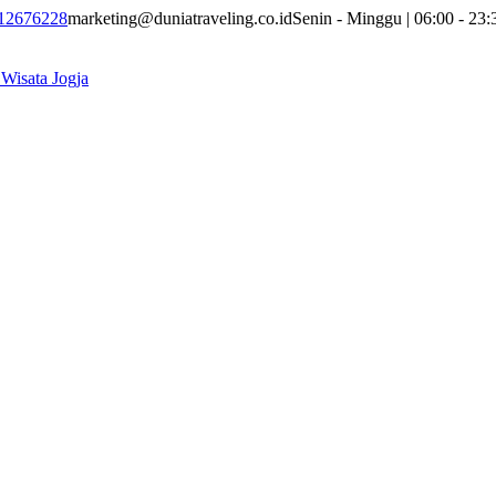
12676228
marketing@duniatraveling.co.id
Senin - Minggu | 06:00 - 23