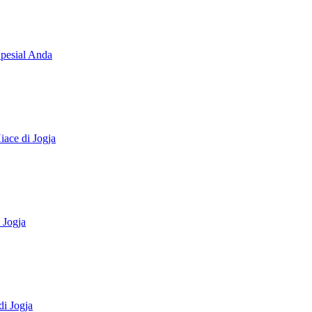
Spesial Anda
ace di Jogja
 Jogja
i Jogja