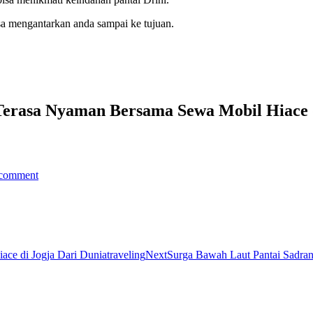
a mengantarkan anda sampai ke tujuan.
 Terasa Nyaman Bersama Sewa Mobil Hiace d
 comment
Next
ce di Jogja Dari Duniatraveling
Next
Surga Bawah Laut Pantai Sadran
post: