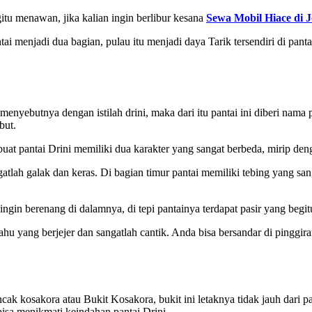
itu menawan, jika kalian ingin berlibur kesana
Sewa Mobil Hiace di 
 menjadi dua bagian, pulau itu menjadi daya Tarik tersendiri di pantai 
menyebutnya dengan istilah drini, maka dari itu pantai ini diberi nama pa
but.
embuat pantai Drini memiliki dua karakter yang sangat berbeda, mirip 
angatlah galak dan keras. Di bagian timur pantai memiliki tebing yang 
ingin berenang di dalamnya, di tepi pantainya terdapat pasir yang begi
rahu yang berjejer dan sangatlah cantik. Anda bisa bersandar di pinggi
ak kosakora atau Bukit Kosakora, bukit ini letaknya tidak jauh dari pan
bisa menikmati keindahan pantai Drini.