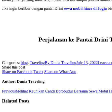
Jika ingin berlibur dengan pantai Drini
sewa mobil hiace di Jogja
bis
Perjalanan ke Pantai Drini
Categories:
blog
,
Traveling
By
Dunia Traveling
July 13, 2022
Leave a
Share this post
Share
Share
Share
Share on Facebook
Tweet
Share on WhatsApp
on
on
on
Facebook
Twitter
WhatsApp
Author:
Dunia Traveling
Post
Previous
Previous
Melihat Keunikan Candi Borobudur Bersama Sewa Mobil Hia
post:
navigation
Related Posts