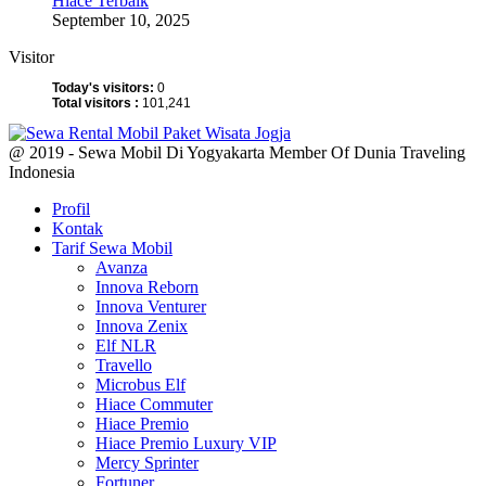
Hiace Terbaik
September 10, 2025
Visitor
Today's visitors:
0
Total visitors :
101,241
@ 2019 - Sewa Mobil Di Yogyakarta Member Of Dunia Traveling
Indonesia
Profil
Kontak
Tarif Sewa Mobil
Avanza
Innova Reborn
Innova Venturer
Innova Zenix
Elf NLR
Travello
Microbus Elf
Hiace Commuter
Hiace Premio
Hiace Premio Luxury VIP
Mercy Sprinter
Fortuner