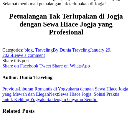
Selamat menikmati petualangan tak terlupakan di Jogja!
Petualangan Tak Terlupakan di Jogja
dengan Sewa Hiace Jogja yang
Profesional
Categories:
blog
,
Traveling
By
Dunia Traveling
January 29,
2025
Leave a comment
Share this post
Share
Share
Share
Share on Facebook
Tweet
Share on WhatsApp
on
on
on
Facebook
Twitter
WhatsApp
Author:
Dunia Traveling
Post
Previous
Previous
Liburan Romantis di Yogyakarta dengan Sewa Hiace Jogja
post:
Next
yang Mewah dan Elegan
Next
Sewa Hiace Jogja: Solusi Praktis
navigation
post:
untuk Keliling Yogyakarta dengan Gayamu Sendiri
Related Posts