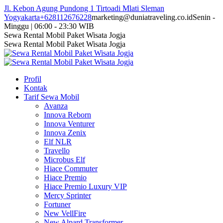
Skip
Jl. Kebon Agung Pundong 1 Tirtoadi Mlati Sleman
to
Yogyakarta
+628112676228
marketing@duniatraveling.co.id
Senin -
content
Minggu | 06:00 - 23:30 WIB
Facebook
Twitter
Instagram
YouTube
Sewa Rental Mobil Paket Wisata Jogja
page
page
page
page
Sewa Rental Mobil Paket Wisata Jogja
opens
opens
opens
opens
in
in
in
in
new
new
new
new
Profil
window
window
window
window
Kontak
Tarif Sewa Mobil
Avanza
Innova Reborn
Innova Venturer
Innova Zenix
Elf NLR
Travello
Microbus Elf
Hiace Commuter
Hiace Premio
Hiace Premio Luxury VIP
Mercy Sprinter
Fortuner
New VellFire
New Alpard Transformer