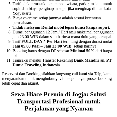
Tarif tidak termasuk tiket tempat wisata, parkir, makan untuk
supir dan biaya penginapan supir jika menginap di luar kota
Yogyakarta.
Biaya overtime setiap jamnya adalah sesuai ketentuan
perusahaan.
Tidak melayani Rental mobil lepas kunci
(
tanpa supir
).
Durasi penggunaan 12 Jam / Hari atau maksimal penggunaan
jam 23.00 WIB dalam satu harinya mana dulu yang tercapai.
Tarif
FULL DAY / Per Hari
terhitung dengan durasi mulai
Jam 05.00 Pagi – Jam 23:00 WIB
. setiap harinya.
Booking harus dengan DP sebesar
Minimal 50%
dari harga
total.
Transaksi melalui Transfer Rekening
Bank Mandiri
an.
PT.
Dunia Traveling Indonesia
Reservasi dan Booking silahkan langsung call kami via Telp, kami
menyarankan untuk menghubungi via telepon agar proses booking
lebih cepat dan akurat.
Sewa Hiace Premio di Jogja: Solusi
Transportasi Profesional untuk
Perjalanan yang Nyaman