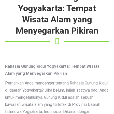
Yogyakarta: Tempat
Wisata Alam yang
Menyegarkan Pikiran
Rahasia Gunung Kidul Yogyakarta: Tempat Wisata
Alam yang Menyegarkan Pikiran
Pernahkah Anda mendengar tentang Rahasia Gunung Kidul
di daerah Yogyakarta? Jika belum, inilah saatnya bagi Anda
untuk mengetahuinya. Gunung Kidul adalah sebuah
kawasan wisata alam yang terletak di Provinsi Daerah
Istimewa Yogyakarta, Indonesia. Dikenal dengan