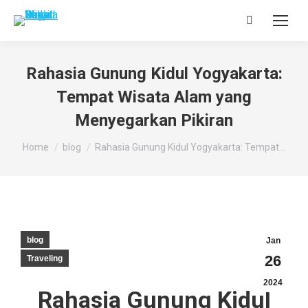
Search:
Rahasia Gunung Kidul Yogyakarta:
Tempat Wisata Alam yang
Menyegarkan Pikiran
You are here:
Home
blog
Rahasia Gunung Kidul Yogyakarta: Tempat…
blog
Jan
26
Traveling
2024
Rahasia Gunung Kidul