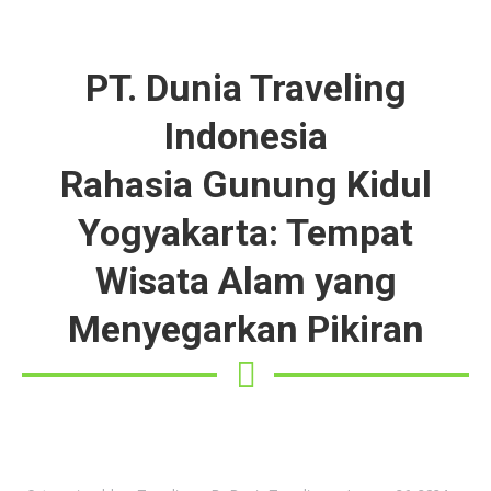
PT. Dunia Traveling
Indonesia
Rahasia Gunung Kidul
Yogyakarta: Tempat
Wisata Alam yang
Menyegarkan Pikiran