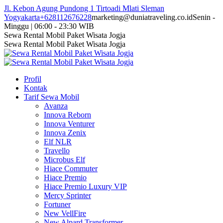
Skip
Jl. Kebon Agung Pundong 1 Tirtoadi Mlati Sleman
to
Yogyakarta
+628112676228
marketing@duniatraveling.co.id
Senin -
content
Minggu | 06:00 - 23:30 WIB
Facebook
Twitter
Instagram
YouTube
Sewa Rental Mobil Paket Wisata Jogja
page
page
page
page
Sewa Rental Mobil Paket Wisata Jogja
opens
opens
opens
opens
in
in
in
in
new
new
new
new
Profil
window
window
window
window
Kontak
Tarif Sewa Mobil
Avanza
Innova Reborn
Innova Venturer
Innova Zenix
Elf NLR
Travello
Microbus Elf
Hiace Commuter
Hiace Premio
Hiace Premio Luxury VIP
Mercy Sprinter
Fortuner
New VellFire
New Alpard Transformer