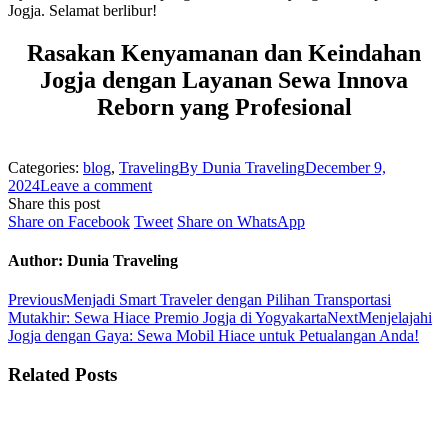
Jogja. Selamat berlibur!
Rasakan Kenyamanan dan Keindahan
Jogja dengan Layanan Sewa Innova
Reborn yang Profesional
Categories:
blog
,
Traveling
By
Dunia Traveling
December 9,
2024
Leave a comment
Share this post
Share
Share
Share
Share on Facebook
Tweet
Share on WhatsApp
on
on
on
Facebook
Twitter
WhatsApp
Author:
Dunia Traveling
Post
Previous
Previous
Menjadi Smart Traveler dengan Pilihan Transportasi
post:
Next
Mutakhir: Sewa Hiace Premio Jogja di Yogyakarta
Next
Menjelajahi
navigation
post:
Jogja dengan Gaya: Sewa Mobil Hiace untuk Petualangan Anda!
Related Posts