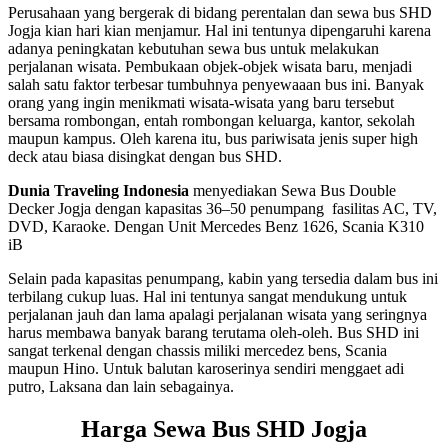
Perusahaan yang bergerak di bidang perentalan dan sewa bus SHD
Jogja kian hari kian menjamur. Hal ini tentunya dipengaruhi karena
adanya peningkatan kebutuhan sewa bus untuk melakukan
perjalanan wisata. Pembukaan objek-objek wisata baru, menjadi
salah satu faktor terbesar tumbuhnya penyewaaan bus ini. Banyak
orang yang ingin menikmati wisata-wisata yang baru tersebut
bersama rombongan, entah rombongan keluarga, kantor, sekolah
maupun kampus. Oleh karena itu, bus pariwisata jenis super high
deck atau biasa disingkat dengan bus SHD.
Dunia Traveling Indonesia
menyediakan Sewa Bus Double
Decker Jogja dengan kapasitas 36–50 penumpang fasilitas AC, TV,
DVD, Karaoke. Dengan Unit Mercedes Benz 1626, Scania K310
iB
Selain pada kapasitas penumpang, kabin yang tersedia dalam bus ini
terbilang cukup luas. Hal ini tentunya sangat mendukung untuk
perjalanan jauh dan lama apalagi perjalanan wisata yang seringnya
harus membawa banyak barang terutama oleh-oleh. Bus SHD ini
sangat terkenal dengan chassis miliki mercedez bens, Scania
maupun Hino. Untuk balutan karoserinya sendiri menggaet adi
putro, Laksana dan lain sebagainya.
Harga Sewa Bus SHD Jogja