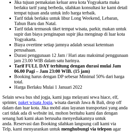
Jika tujuan pemakaian keluar area kota Yogyakarta maka
berlaku tarif yang berbeda, silahkan konsultasi ke kami detail
tempat tujuan anda untuk info harga terbaik.
Tarif tidak berlaku untuk libur Long Weekend, Lebaran,
Tahun Baru dan Natal.
Tarif tidak termasuk tiket tempat wisata, parkir, makan untuk
supir dan biaya penginapan supir jika menginap di luar kota
Yogyakarta.
Biaya overtime setiap jamnya adalah sesuai ketentuan
perusahaan.
Durasi penggunaan 12 Jam / Hari atau maksimal penggunaan
jam 23.00 WIB dalam satu harinya.
Tarif FULL DAY terhitung dengan durasi mulai Jam
06.00 Pagi – Jam 23:00 WIB. (15 jam)
Booking harus dengan DP sebesar Minimal 50% dari harga
total.
Harga Berlaku Mulai 1 Januari 2022
Selain sewa bus shd jogja, kami juga melayani sewa hiace, elf,
sprinter,
paket wisata Jogja
, wisata daerah Jawa & Bali, drop off
dalam dan luar kota. Jika mobil atau layanan transportasi yang anda
cari tidak ada di website ini, mohon beritahu kami dan dengan
senang hati kami akan berusaha menyediakannya untuk
anda. Reservasi dan Booking silahkan langsung call kami via
Telp, kami menyarankan untuk
menghubungi via telepon
agar