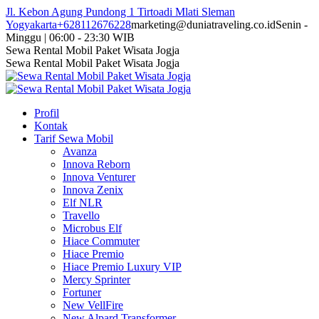
Skip
Jl. Kebon Agung Pundong 1 Tirtoadi Mlati Sleman
to
Yogyakarta
+628112676228
marketing@duniatraveling.co.id
Senin -
content
Minggu | 06:00 - 23:30 WIB
Facebook
Twitter
Instagram
YouTube
Sewa Rental Mobil Paket Wisata Jogja
page
page
page
page
Sewa Rental Mobil Paket Wisata Jogja
opens
opens
opens
opens
in
in
in
in
new
new
new
new
Profil
window
window
window
window
Kontak
Tarif Sewa Mobil
Avanza
Innova Reborn
Innova Venturer
Innova Zenix
Elf NLR
Travello
Microbus Elf
Hiace Commuter
Hiace Premio
Hiace Premio Luxury VIP
Mercy Sprinter
Fortuner
New VellFire
New Alpard Transformer