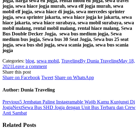
jogja, harga sewa elf jogja, rental mobil elf jogja, sewa travel
jogja, sewa hiace jogja murah, sewa elf jogja murah, sewa
mobil elf jogja, sewa hiace di jogja, sewa mercedes sprinter
jogja, sewa sprinter jakarta, sewa hiace jogja ke jakarta, sewa
hiace jakarta, sewa hiace surabaya, sewa mobil surabaya, sewa
mobil malang, rental mobil malang, rental hiace malang, Sewa
Bus Double Decker Jogja,
sewa bus medium jogja, Sewa
medium bus jogja, Sewa bus 30 Seat Jogja, Sewa bus 25 seat
jogja, sewa bus shd jogja, sewa scania jogja, sewa bus scania
jogja
Categories:
blog
,
sewa mobil
,
Traveling
By
Dunia Traveling
May 18,
2021
Leave a comment
Share this post
Share
Share
Share
Share on Facebook
Tweet
Share on WhatsApp
on
on
on
Facebook
Twitter
WhatsApp
Author:
Dunia Traveling
Post
Previous
Previous
5 Jembatan Paling Instagramable Wajib Kamu Kunjungi Di
post:
Next
Jogja
Next
Sewa Bus SHD Jogja dengan Unit Bus Terbaru dan Crew
navigation
post:
Anti Sambat
Related Posts