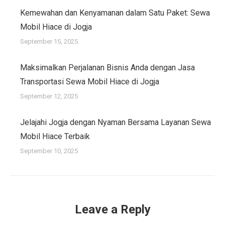
Kemewahan dan Kenyamanan dalam Satu Paket: Sewa
Mobil Hiace di Jogja
September 15, 2025
Maksimalkan Perjalanan Bisnis Anda dengan Jasa
Transportasi Sewa Mobil Hiace di Jogja
September 12, 2025
Jelajahi Jogja dengan Nyaman Bersama Layanan Sewa
Mobil Hiace Terbaik
September 10, 2025
Leave a Reply