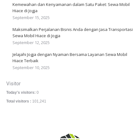
Kemewahan dan Kenyamanan dalam Satu Paket: Sewa Mobil
Hiace di Jogja
September 15, 2025
Maksimalkan Perjalanan Bisnis Anda dengan Jasa Transportasi
Sewa Mobil Hiace di Jogja
September 12, 2025
Jelajahi Jogja dengan Nyaman Bersama Layanan Sewa Mobil
Hiace Terbaik
September 10, 2025
Visitor
Today's visitors:
0
Total visitors :
101,241