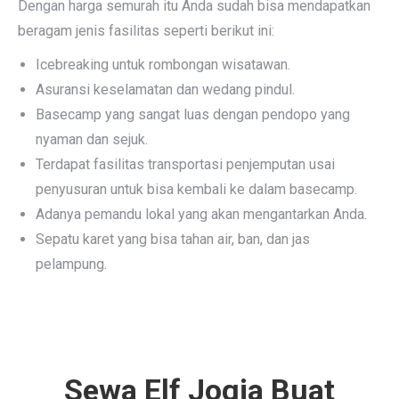
Dengan harga semurah itu Anda sudah bisa mendapatkan
beragam jenis fasilitas seperti berikut ini:
Icebreaking untuk rombongan wisatawan.
Asuransi keselamatan dan wedang pindul.
Basecamp yang sangat luas dengan pendopo yang
nyaman dan sejuk.
Terdapat fasilitas transportasi penjemputan usai
penyusuran untuk bisa kembali ke dalam basecamp.
Adanya pemandu lokal yang akan mengantarkan Anda.
Sepatu karet yang bisa tahan air, ban, dan jas
pelampung.
Sewa Elf Jogja Buat