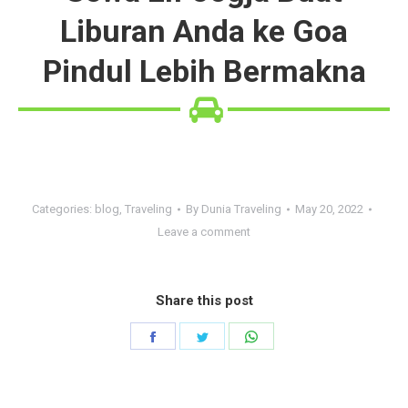
Liburan Anda ke Goa
Pindul Lebih Bermakna
Categories:
blog
,
Traveling
By
Dunia Traveling
May 20, 2022
Leave a comment
Share this post
Share
Share
Share
on
on
on
Facebook
Twitter
WhatsApp