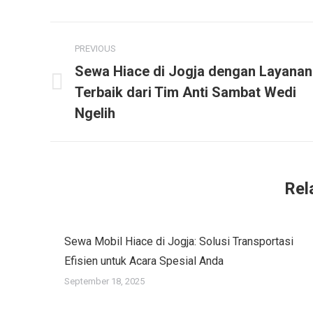
Post
PREVIOUS
navigation
Sewa Hiace di Jogja dengan Layanan
Previous
Terbaik dari Tim Anti Sambat Wedi
post:
Ngelih
Rel
Sewa Mobil Hiace di Jogja: Solusi Transportasi
Efisien untuk Acara Spesial Anda
September 18, 2025