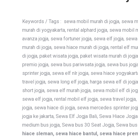
Keywords / Tags : sewa mobil murah di jogja, sewa mob
murah di yogyakarta, rental alphard jogja, sewa mobil 
avanza jogja, sewa fortuner jogja, sewa elf jogja, sewa h
murah di jogja, sewa hiace murah di jogja, rental elf m
di jogja, paket wisata jogja, paket wisata murah di jogj
premio jogja, sewa bus pariwsata jogja, sewa bus jogja
sprinter jogja, sewa elf nlr jogja, sewa hiace yogyakar
travel jogja, sewa long elf jogja, harga sewa elf di jog
short jogja, sewa elf murah jogja, sewa mobil elf di jog
sewa elf jogja, rental mobil elf jogja, sewa travel jogj
jogja, sewa hiace di jogja, sewa mercedes sprinter jogj
jogja ke jakarta, Sewa Elf Jogja Bali, Sewa Hiace Jog
medium bus jogja, Sewa bus 30 Seat Jogja, Sewa bus 
hiace sleman, sewa hiace bantul, sewa hiace pre