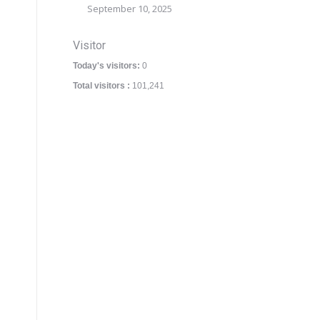
September 10, 2025
Visitor
Today's visitors:
0
Total visitors :
101,241