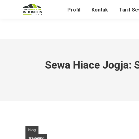
Profil
Kontak
Tarif Se
Sewa Hiace Jogja: 
blog
Traveling