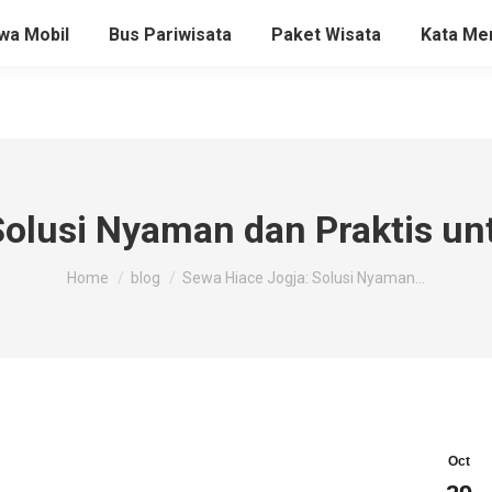
wa Mobil
Bus Pariwisata
Paket Wisata
Kata Me
Solusi Nyaman dan Praktis un
You are here:
Home
blog
Sewa Hiace Jogja: Solusi Nyaman…
Oct