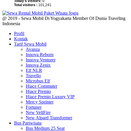
Today's visitors:
0
Total visitors :
101,241
@ 2019 - Sewa Mobil Di Yogyakarta Member Of Dunia Traveling
Indonesia
Profil
Kontak
Tarif Sewa Mobil
Avanza
Innova Reborn
Innova Venturer
Innova Zenix
Elf NLR
Travello
Microbus Elf
Hiace Commuter
Hiace Premio
Hiace Premio Luxury VIP
Mercy Sprinter
Fortuner
New VellFire
New Alpard Transformer
Bus Pariwisata
Bus Medium 25 Seat