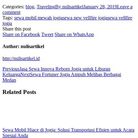
Categories:
blog
,
Traveling
By
nulisartikel
January 28, 2019
Leave a
comment
Tags:
sewa mobil mewah jogja
sewa new vellfire jogja
sewa vellfire
jogja
Share this post
Share
Share
Share
Share on Facebook
Tweet
Share on WhatsApp
on
on
on
Facebook
Twitter
WhatsApp
Author:
nulisartikel
http://nulisartikel.id
Post
Previous
Previous
Jasa Sewa Innova Reborn Jogja untuk Liburan
post:
Next
Keluarga
Next
Sewa Fortuner Jogja Ampuh Melibas Berbagai
navigation
post:
Medan
Related Posts
Sewa Mobil Hiace di Jogja: Solusi Transportasi Efisien untuk Acara
Spesial Anda