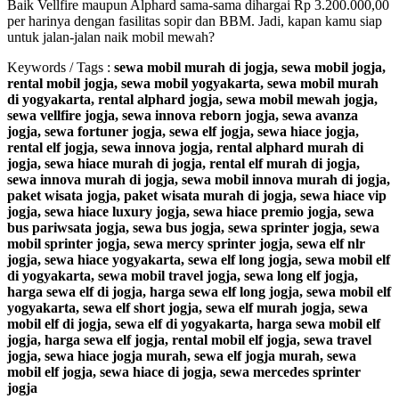
Baik Vellfire maupun Alphard sama-sama dihargai Rp 3.200.000,00
per harinya dengan fasilitas sopir dan BBM. Jadi, kapan kamu siap
untuk jalan-jalan naik mobil mewah?
Keywords / Tags :
sewa mobil murah di jogja, sewa mobil jogja,
rental mobil jogja, sewa mobil yogyakarta, sewa mobil murah
di yogyakarta, rental alphard jogja, sewa mobil mewah jogja,
sewa vellfire jogja, sewa innova reborn jogja, sewa avanza
jogja, sewa fortuner jogja, sewa elf jogja, sewa hiace jogja,
rental elf jogja, sewa innova jogja, rental alphard murah di
jogja, sewa hiace murah di jogja, rental elf murah di jogja,
sewa innova murah di jogja, sewa mobil innova murah di jogja,
paket wisata jogja, paket wisata murah di jogja, sewa hiace vip
jogja, sewa hiace luxury jogja, sewa hiace premio jogja, sewa
bus pariwsata jogja, sewa bus jogja, sewa sprinter jogja, sewa
mobil sprinter jogja, sewa mercy sprinter jogja, sewa elf nlr
jogja, sewa hiace yogyakarta, sewa elf long jogja, sewa mobil elf
di yogyakarta, sewa mobil travel jogja, sewa long elf jogja,
harga sewa elf di jogja, harga sewa elf long jogja, sewa mobil elf
yogyakarta, sewa elf short jogja, sewa elf murah jogja, sewa
mobil elf di jogja, sewa elf di yogyakarta, harga sewa mobil elf
jogja, harga sewa elf jogja, rental mobil elf jogja, sewa travel
jogja, sewa hiace jogja murah, sewa elf jogja murah, sewa
mobil elf jogja, sewa hiace di jogja, sewa mercedes sprinter
jogja