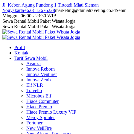
Skip
Jl. Kebon Agung Pundong 1 Tirtoadi Mlati Sleman
to
Yogyakarta
+628112676228
marketing@duniatraveling.co.id
Senin -
content
Minggu | 06:00 - 23:30 WIB
Facebook
Twitter
Instagram
YouTube
Sewa Rental Mobil Paket Wisata Jogja
page
page
page
page
Sewa Rental Mobil Paket Wisata Jogja
opens
opens
opens
opens
in
in
in
in
new
new
new
new
Profil
window
window
window
window
Kontak
Tarif Sewa Mobil
Avanza
Innova Reborn
Innova Venturer
Innova Zenix
Elf NLR
Travello
Microbus Elf
Hiace Commuter
Hiace Premio
Hiace Premio Luxury VIP
Mercy Sprinter
Fortuner
New VellFire
New Alpard Transformer