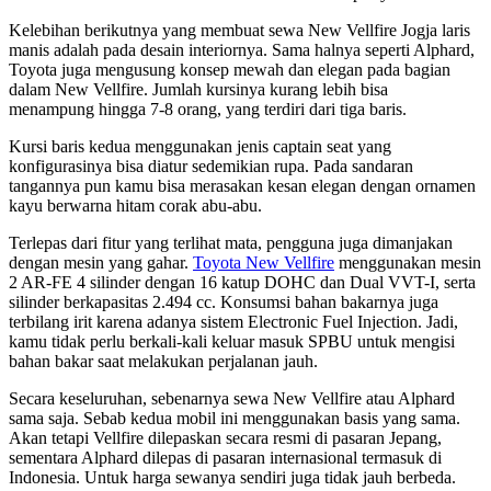
Kelebihan berikutnya yang membuat sewa New Vellfire Jogja laris
manis adalah pada desain interiornya. Sama halnya seperti Alphard,
Toyota juga mengusung konsep mewah dan elegan pada bagian
dalam New Vellfire. Jumlah kursinya kurang lebih bisa
menampung hingga 7-8 orang, yang terdiri dari tiga baris.
Kursi baris kedua menggunakan jenis captain seat yang
konfigurasinya bisa diatur sedemikian rupa. Pada sandaran
tangannya pun kamu bisa merasakan kesan elegan dengan ornamen
kayu berwarna hitam corak abu-abu.
Terlepas dari fitur yang terlihat mata, pengguna juga dimanjakan
dengan mesin yang gahar.
Toyota New Vellfire
menggunakan mesin
2 AR-FE 4 silinder dengan 16 katup DOHC dan Dual VVT-I, serta
silinder berkapasitas 2.494 cc. Konsumsi bahan bakarnya juga
terbilang irit karena adanya sistem Electronic Fuel Injection. Jadi,
kamu tidak perlu berkali-kali keluar masuk SPBU untuk mengisi
bahan bakar saat melakukan perjalanan jauh.
Secara keseluruhan, sebenarnya sewa New Vellfire atau Alphard
sama saja. Sebab kedua mobil ini menggunakan basis yang sama.
Akan tetapi Vellfire dilepaskan secara resmi di pasaran Jepang,
sementara Alphard dilepas di pasaran internasional termasuk di
Indonesia. Untuk harga sewanya sendiri juga tidak jauh berbeda.